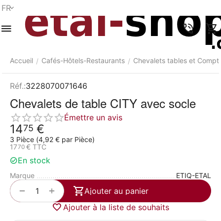
FR
Menu
Recherche
Panier
Liste de
Comparer
Compte
rapide
souhaits
Accueil
Cafés-Hôtels-Restaurants
Chevalets tables et Compto
/
/
Réf.:
3228070071646
Chevalets de table CITY avec socle
Émettre un avis
14
€
75
3 Pièce (
4,92
€
par Pièce)
17
€
TTC
70
En stock
Marque
ETIQ-ETAL
+
−
Ajouter au panier
Ajouter à la liste de souhaits