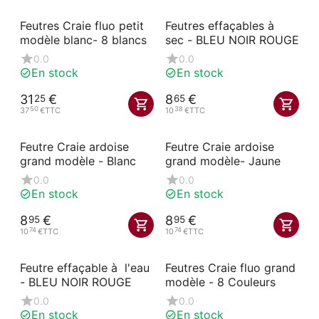
Feutres Craie fluo petit
Feutres effaçables à
modèle blanc- 8 blancs
sec - BLEU NOIR ROUGE
0.0
0.0
En stock
En stock
31
€
8
€
25
65
50
38
37
€
TTC
10
€
TTC
Feutre Craie ardoise
Feutre Craie ardoise
grand modèle - Blanc
grand modèle- Jaune
0.0
0.0
En stock
En stock
8
€
8
€
95
95
74
74
10
€
TTC
10
€
TTC
Feutre effaçable à l'eau
Feutres Craie fluo grand
- BLEU NOIR ROUGE
modèle - 8 Couleurs
0.0
0.0
En stock
En stock