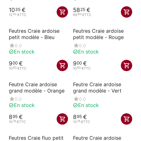
10
€
58
€
35
25
42
90
12
€
TTC
69
€
TTC
Feutres Craie ardoise
Feutres Craie ardoise
petit modèle - Bleu
petit modèle - Rouge
0.0
0.0
En stock
En stock
9
€
9
€
00
00
80
80
10
€
TTC
10
€
TTC
Feutre Craie ardoise
Feutre Craie ardoise
grand modèle - Orange
grand modèle - Vert
0.0
0.0
En stock
En stock
8
€
8
€
95
95
74
74
10
€
TTC
10
€
TTC
Feutres Craie fluo petit
Feutre Craie ardoise