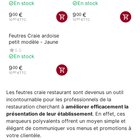
En stock
En stock
9
€
9
€
00
00
80
80
10
€
TTC
10
€
TTC
Feutres Craie ardoise
petit modèle - Jaune
0.0
En stock
9
€
00
80
10
€
TTC
Les feutres craie restaurant sont devenus un outil
incontournable pour les professionnels de la
restauration cherchant à
améliorer efficacement la
présentation de leur établissement
. En effet, ces
marqueurs polyvalents offrent un moyen simple et
élégant de communiquer vos menus et promotions à
votre clientèle.