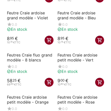
19
€
TTC
10
€
TTC
Feutre Craie ardoise
Feutre Craie ardoise
grand modèle - Violet
grand modèle - Bleu
0.0
0.0
En stock
En stock
8
€
8
€
95
95
74
74
10
€
TTC
10
€
TTC
Feutres Craie fluo grand
Feutres Craie ardoise
modèle - 8 blancs
petit modèle - Vert
0.0
0.0
En stock
En stock
58
€
9
€
25
00
90
80
69
€
TTC
10
€
TTC
Feutres Craie ardoise
Feutres Craie ardoise
petit modèle - Orange
petit modèle - Rose
0.0
0.0