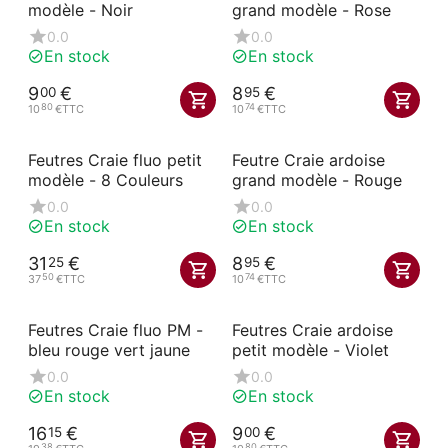
modèle - Noir
grand modèle - Rose
0.0
0.0
En stock
En stock
9
€
8
€
00
95
80
74
10
€
TTC
10
€
TTC
Feutres Craie fluo petit
Feutre Craie ardoise
modèle - 8 Couleurs
grand modèle - Rouge
0.0
0.0
En stock
En stock
31
€
8
€
25
95
50
74
37
€
TTC
10
€
TTC
Feutres Craie fluo PM -
Feutres Craie ardoise
bleu rouge vert jaune
petit modèle - Violet
0.0
0.0
En stock
En stock
16
€
9
€
15
00
38
80