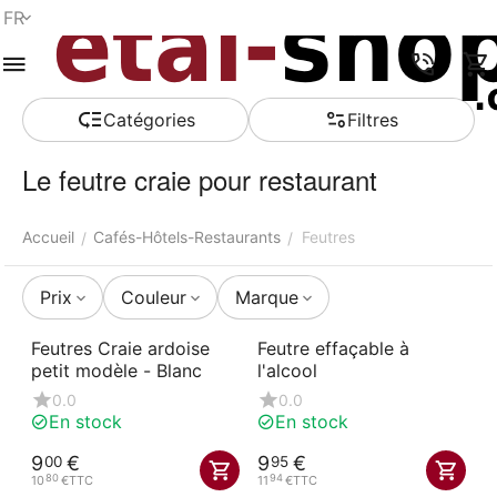
FR
Menu
Recherche
Panier
Liste de
Comparer
Compte
rapide
souhaits
Сatégories
Filtres
Le feutre craie pour restaurant
Accueil
Cafés-Hôtels-Restaurants
Feutres
/
/
Prix
Couleur
Marque
Feutres Craie ardoise
Feutre effaçable à
petit modèle - Blanc
l'alcool
0.0
0.0
En stock
En stock
9
€
9
€
00
95
80
94
10
€
TTC
11
€
TTC