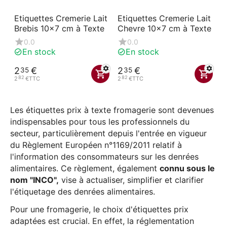
Etiquettes Cremerie Lait
Etiquettes Cremerie Lait
Brebis 10x7 cm à Texte
Chevre 10x7 cm à Texte
0.0
0.0
En stock
En stock
2
€
2
€
35
35
82
82
2
€
TTC
2
€
TTC
Les étiquettes prix à texte fromagerie sont devenues
indispensables pour tous les professionnels du
secteur, particulièrement depuis l'entrée en vigueur
du Règlement Européen n°1169/2011 relatif à
l'information des consommateurs sur les denrées
alimentaires. Ce règlement, également
connu sous le
nom "INCO",
vise à actualiser, simplifier et clarifier
l'étiquetage des denrées alimentaires.
Pour une fromagerie, le choix d'étiquettes prix
adaptées est crucial. En effet, la réglementation