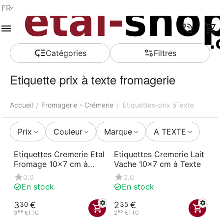
FR
Menu
Recherche
Panier
Liste de
Comparer
Compte
rapide
souhaits
Сatégories
Filtres
Etiquette prix à texte fromagerie
Accueil
Fromagerie - Crémerie
Etiquettes-prix àTexte
/
/
Prix
Couleur
Marque
A TEXTE
Etiquettes Cremerie Etal
Etiquettes Cremerie Lait
Fromage 10x7 cm à
Vache 10x7 cm à Texte
Texte
0.0
0.0
En stock
En stock
3
€
2
€
30
35
96
82
3
€
TTC
2
€
TTC