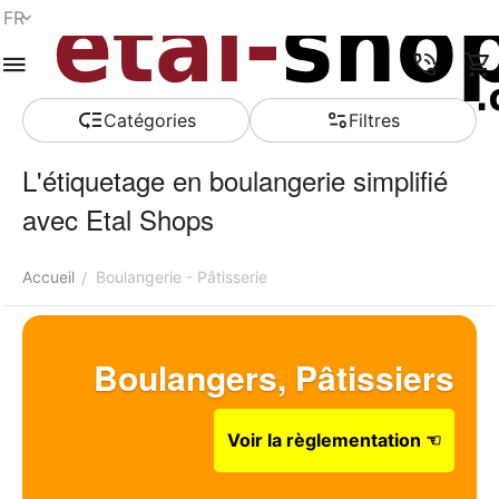
FR
Menu
Recherche
Panier
Liste de
Comparer
Compte
rapide
souhaits
Сatégories
Filtres
L'étiquetage en boulangerie simplifié
avec Etal Shops
Accueil
Boulangerie - Pâtisserie
/
Boulangers, Pâtissiers
Voir la règlementation ☜