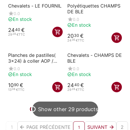
Chevalets - LE FOURNIL
Polyétiquettes CHAMPS
DE BLE
0.0
En stock
0.0
En stock
24
€
40
28
29
€
TTC
20
€
30
36
24
€
TTC
Planches de pastilles(
Chevalets - CHAMPS DE
3x24) à coller AOP /
BLE
AOC / IGP
0.0
0.0
En stock
En stock
10
€
24
€
90
40
08
28
13
€
TTC
29
€
TTC
Show other 29 products
1
PAGE PRÉCÉDENTE
SUIVANT
2
1