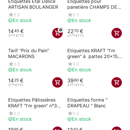
Etiquettes Etal Délice
Etiquettes pour
ARTISAN BOULANGER
panetière CHAMPS DE
BLE
0.0
0.0
En stock
En stock
14
€
22
€
45
70
34
24
17
€
TTC
27
€
TTC
Tarif "Prix du Pain"
Etiquettes KRAFT "I'm
MACARONS
green" à pattes 20x15
cm
0.0
0.0
En stock
En stock
14
€
39
€
25
60
10
52
17
€
TTC
47
€
TTC
Etiquettes Pâtissières
Etiquettes forme "
KRAFT "I'm green" n°3
DRAPEAU " Blanc
avec pique en forme
0.0
0.0
En stock
En stock
19
€
13
€
95
40