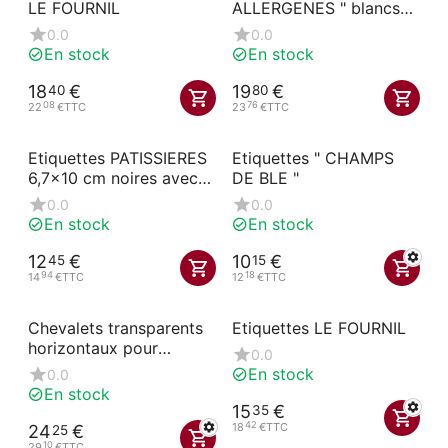
LE FOURNIL
ALLERGENES " blancs
10x7 cm
0.0
0.0
En stock
En stock
18
€
19
€
40
80
08
76
22
€
TTC
23
€
TTC
Etiquettes PATISSIERES
Etiquettes " CHAMPS
6,7x10 cm noires avec
DE BLE "
pique en forme
0.0
0.0
En stock
En stock
12
€
10
€
45
15
94
18
14
€
TTC
12
€
TTC
Chevalets transparents
Etiquettes LE FOURNIL
horizontaux pour
0.0
étiquettes
En stock
0.0
En stock
15
€
35
42
18
€
TTC
24
€
25
10
29
€
TTC