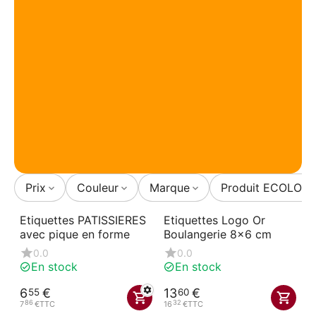
Prix
Couleur
Marque
Produit ECOLOG
Etiquettes PATISSIERES
Etiquettes Logo Or
avec pique en forme
Boulangerie 8x6 cm
0.0
0.0
En stock
En stock
6
€
13
€
55
60
86
32
7
€
TTC
16
€
TTC