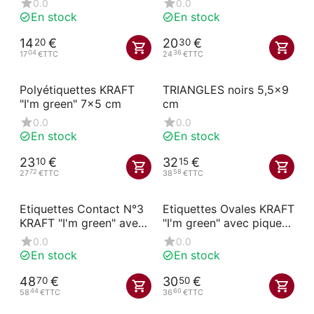
0.0
0.0
En stock
En stock
14
€
20
€
20
30
04
36
17
€
TTC
24
€
TTC
Polyétiquettes KRAFT
TRIANGLES noirs 5,5x9
"I'm green" 7x5 cm
cm
0.0
0.0
En stock
En stock
23
€
32
€
10
15
72
58
27
€
TTC
38
€
TTC
Etiquettes Contact N°3
Etiquettes Ovales KRAFT
KRAFT "I'm green" avec
"I'm green" avec pique
pique inox
inox 9,1x7,3 cm
0.0
0.0
En stock
En stock
48
€
30
€
70
50
44
60
58
€
TTC
36
€
TTC