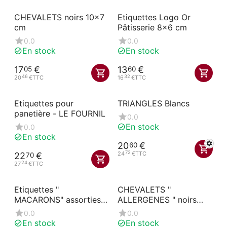
CHEVALETS noirs 10x7
Etiquettes Logo Or
cm
Pâtisserie 8x6 cm
0.0
0.0
En stock
En stock
17
€
13
€
05
60
46
32
20
€
TTC
16
€
TTC
Etiquettes pour
TRIANGLES Blancs
panetière - LE FOURNIL
0.0
En stock
0.0
En stock
20
€
60
72
24
€
TTC
22
€
70
24
27
€
TTC
Etiquettes "
CHEVALETS "
MACARONS" assorties
ALLERGENES " noirs
10.6x7 cm
10x7 cm
0.0
0.0
En stock
En stock