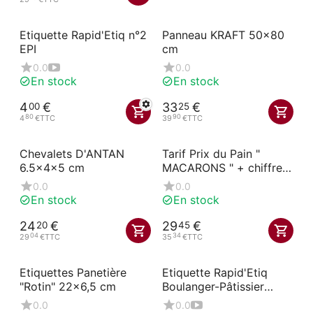
Etiquette Rapid'Etiq n°2
Panneau KRAFT 50x80
EPI
cm
0.0
0.0
En stock
En stock
4
€
33
€
00
25
80
90
4
€
TTC
39
€
TTC
Chevalets D'ANTAN
Tarif Prix du Pain "
6.5x4x5 cm
MACARONS " + chiffres
adhésifs
0.0
0.0
En stock
En stock
24
€
29
€
20
45
04
34
29
€
TTC
35
€
TTC
Etiquettes Panetière
Etiquette Rapid'Etiq
"Rotin" 22x6,5 cm
Boulanger-Pâtissier
(sachet de 10 unités)
0.0
0.0