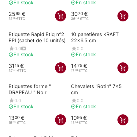
En stock
En stock
25
€
30
€
95
70
14
84
31
€
TTC
36
€
TTC
Etiquette Rapid'Etiq n°2
10 panetières KRAFT
EPI (sachet de 10 unités)
22x6.5 cm
0.0
0.0
En stock
En stock
31
€
14
€
15
75
38
70
37
€
TTC
17
€
TTC
Etiquettes forme "
Chevalets "Rotin" 7x5
DRAPEAU " Noir
cm
0.0
0.0
En stock
En stock
13
€
10
€
00
95
60
14
15
€
TTC
13
€
TTC