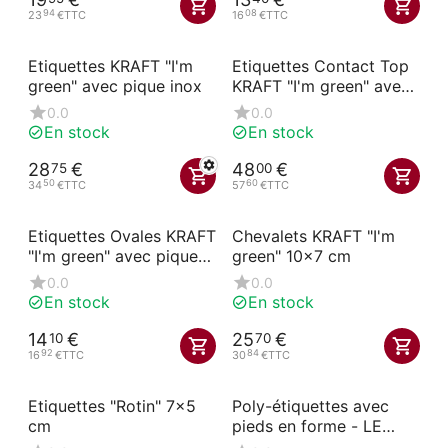
94
08
23
€
TTC
16
€
TTC
Etiquettes KRAFT "I'm
Etiquettes Contact Top
green" avec pique inox
KRAFT "I'm green" avec
pique inox
0.0
0.0
En stock
En stock
28
€
48
€
75
00
50
60
34
€
TTC
57
€
TTC
Etiquettes Ovales KRAFT
Chevalets KRAFT "I'm
"I'm green" avec pique
green" 10x7 cm
en forme 6x7.4 cm
0.0
0.0
En stock
En stock
14
€
25
€
10
70
92
84
16
€
TTC
30
€
TTC
Etiquettes "Rotin" 7x5
Poly-étiquettes avec
cm
pieds en forme - LE
FOURNIL