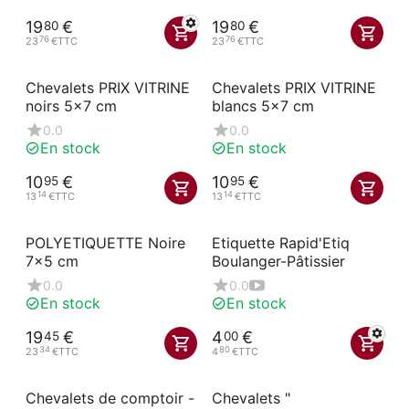
19
€
19
€
80
80
76
76
23
€
TTC
23
€
TTC
Chevalets PRIX VITRINE
Chevalets PRIX VITRINE
noirs 5x7 cm
blancs 5x7 cm
0.0
0.0
En stock
En stock
10
€
10
€
95
95
14
14
13
€
TTC
13
€
TTC
POLYETIQUETTE Noire
Etiquette Rapid'Etiq
7x5 cm
Boulanger-Pâtissier
0.0
0.0
En stock
En stock
19
€
4
€
45
00
34
80
23
€
TTC
4
€
TTC
Chevalets de comptoir -
Chevalets "