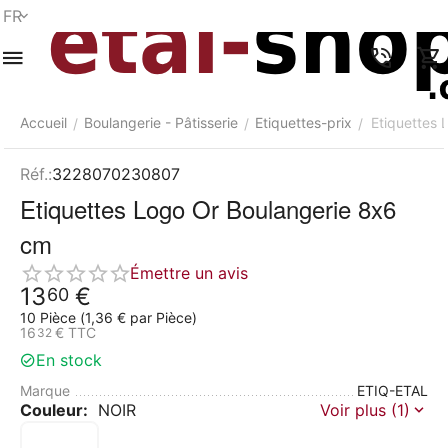
FR
Menu
Recherche
Panier
Liste de
Comparer
Compte
rapide
souhaits
Accueil
Boulangerie - Pâtisserie
Etiquettes-prix
Etiquettes 
/
/
/
Réf.:
3228070230807
Etiquettes Logo Or Boulangerie 8x6
cm
Émettre un avis
13
€
60
10 Pièce (
1,36
€
par Pièce)
16
€
TTC
32
En stock
Marque
ETIQ-ETAL
Couleur:
NOIR
Voir plus (1)