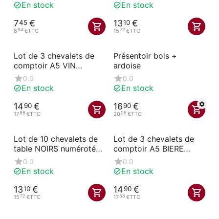
En stock
En stock
7
€
13
€
45
10
94
72
8
€
TTC
15
€
TTC
Lot de 3 chevalets de
Présentoir bois +
comptoir A5 VIN
ardoise
AKYLUX
0.0
0.0
En stock
En stock
14
€
16
€
90
90
88
28
17
€
TTC
20
€
TTC
Lot de 10 chevalets de
Lot de 3 chevalets de
table NOIRS numérotés
comptoir A5 BIERE
1-10
AKYLUX
0.0
0.0
En stock
En stock
13
€
14
€
10
90
72
88
15
€
TTC
17
€
TTC