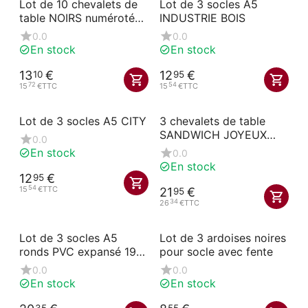
Lot de 10 chevalets de
Lot de 3 socles A5
table NOIRS numérotés
INDUSTRIE BOIS
41-50
0.0
0.0
En stock
En stock
13
€
12
€
10
95
72
54
15
€
TTC
15
€
TTC
Lot de 3 socles A5 CITY
3 chevalets de table
SANDWICH JOYEUX
0.0
format A5 forme L
En stock
0.0
En stock
12
€
95
54
15
€
TTC
21
€
95
34
26
€
TTC
Lot de 3 socles A5
Lot de 3 ardoises noires
ronds PVC expansé 19
pour socle avec fente
mm noir
0.0
0.0
En stock
En stock
35
55