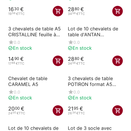
16
€
28
€
30
80
56
56
19
€
TTC
34
€
TTC
3 chevalets de table A5
Lot de 10 chevalets de
CRISTALLINE feuille à
table d'ANTAN
insérer
numérotés 1-10
0.0
0.0
En stock
En stock
14
€
28
€
90
80
88
56
17
€
TTC
34
€
TTC
Chevalet de table
3 chevalets de table
CARAMEL A5
POTIRON format A5
forme L
0.0
0.0
En stock
En stock
20
€
21
€
00
95
00
34
24
€
TTC
26
€
TTC
Lot de 10 chevalets de
Lot de 3 socle avec