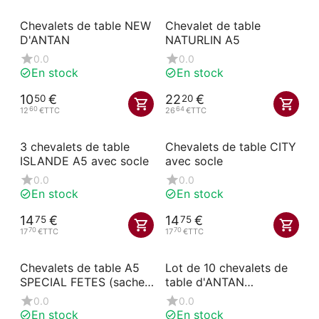
Chevalets de table NEW
Chevalet de table
D'ANTAN
NATURLIN A5
0.0
0.0
En stock
En stock
10
€
22
€
50
20
60
64
12
€
TTC
26
€
TTC
3 chevalets de table
Chevalets de table CITY
ISLANDE A5 avec socle
avec socle
0.0
0.0
En stock
En stock
14
€
14
€
75
75
70
70
17
€
TTC
17
€
TTC
Chevalets de table A5
Lot de 10 chevalets de
SPECIAL FETES (sachet
table d'ANTAN
de 3)
numérotés 21-30
0.0
0.0
En stock
En stock