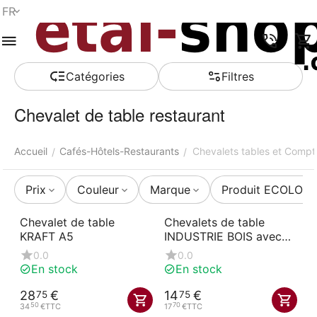
FR
Menu
Recherche
Panier
Liste de
Comparer
Compte
rapide
souhaits
Сatégories
Filtres
Chevalet de table restaurant
Accueil
Cafés-Hôtels-Restaurants
Chevalets tables et Compt
/
/
Prix
Couleur
Marque
Produit ECOLOG
Chevalet de table
Chevalets de table
KRAFT A5
INDUSTRIE BOIS avec
socle
0.0
0.0
En stock
En stock
28
€
14
€
75
75
50
70
34
€
TTC
17
€
TTC