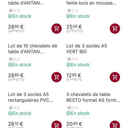
table d'ANTAN
fente bois en mousse
numérotés 11-20
17x10 cm VISCOM
0.0
0.0
En stock
En stock
28
€
25
€
80
05
56
06
34
€
TTC
30
€
TTC
Lot de 10 chevalets de
Lot de 3 socles A5
table d'ANTAN
VERT BIO
numérotés 41-50
0.0
0.0
En stock
En stock
28
€
12
€
80
95
56
54
34
€
TTC
15
€
TTC
Lot de 3 socles A5
3 chevalets de table
rectangulaires PVC
RESTO format A5 forme
expansé 19 mm noir
V
0.0
0.0
En stock
En stock
26
€
20
€
10
40
32
48