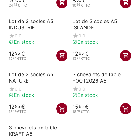
20
€
8
€
42
26
24
€
TTC
10
€
TTC
Lot de 3 socles A5
Lot de 3 socles A5
INDUSTRIE
ISLANDE
0.0
0.0
En stock
En stock
12
€
12
€
95
95
54
54
15
€
TTC
15
€
TTC
Lot de 3 socles A5
3 chevalets de table
NATURE
FOOT2026 A5
0.0
0.0
En stock
En stock
12
€
15
€
95
65
54
78
15
€
TTC
18
€
TTC
3 chevalets de table
KRAFT A5