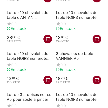
31
€
TTC
24
€
TTC
Lot de 10 chevalets de
Lot de 10 chevalets de
table d'ANTAN
table NOIRS numérotés
numérotés 31-40
11-20
0.0
0.0
En stock
En stock
28
€
13
€
80
10
56
72
34
€
TTC
15
€
TTC
Lot de 10 chevalets de
3 chevalets de table
table NOIRS numérotés
VANNIER A5
31-40
0.0
0.0
En stock
En stock
13
€
18
€
10
70
72
44
15
€
TTC
22
€
TTC
Lot de 3 ardoises noires
Lot de 10 chevalets de
A5 pour socle à pincer
table NOIRS numérotés
21-30
0.0
0.0