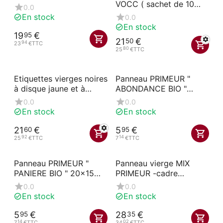
VOCC ( sachet de 10
0.0
unités)
En stock
0.0
En stock
19
€
95
21
€
50
94
23
€
TTC
80
25
€
TTC
Etiquettes vierges noires
Panneau PRIMEUR "
à disque jaune et à
ABONDANCE BIO "
pique
20x15 cm
0.0
0.0
En stock
En stock
21
€
5
€
60
95
92
14
25
€
TTC
7
€
TTC
Panneau PRIMEUR "
Panneau vierge MIX
PANIERE BIO " 20x15
PRIMEUR -cadre
cm
imprimé recto-44x70
0.0
0.0
cm
En stock
En stock
5
€
28
€
95
35
14
02
7
€
TTC
34
€
TTC