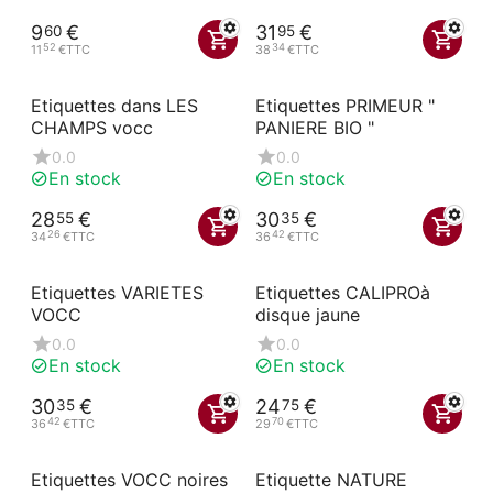
9
€
31
€
60
95
52
34
11
€
TTC
38
€
TTC
Etiquettes dans LES
Etiquettes PRIMEUR "
CHAMPS vocc
PANIERE BIO "
0.0
0.0
En stock
En stock
28
€
30
€
55
35
26
42
34
€
TTC
36
€
TTC
Etiquettes VARIETES
Etiquettes CALIPROà
VOCC
disque jaune
0.0
0.0
En stock
En stock
30
€
24
€
35
75
42
70
36
€
TTC
29
€
TTC
Etiquettes VOCC noires
Etiquette NATURE