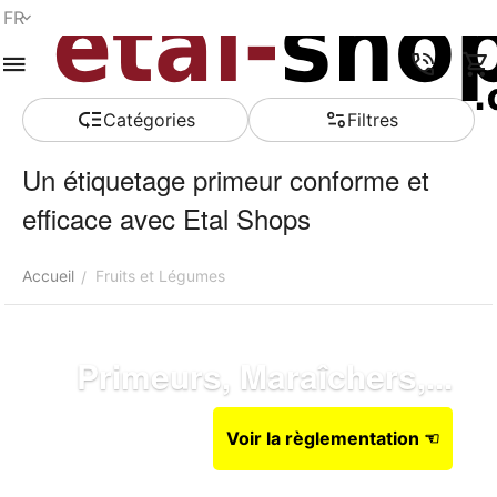
FR
Menu
Recherche
Panier
Liste de
Comparer
Compte
rapide
souhaits
Сatégories
Filtres
Un étiquetage primeur conforme et
efficace avec Etal Shops
Accueil
Fruits et Légumes
/
Primeurs, Maraîchers,...
Voir la règlementation ☜