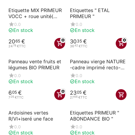
Etiquette MIX PRIMEUR
Etiquettes " ETAL
VOCC + roue unité(
PRIMEUR "
sachet de 10 unités)
0.0
0.0
En stock
En stock
20
€
30
€
65
35
78
42
24
€
TTC
36
€
TTC
Panneau vente fruits et
Panneau vierge NATURE
légumes BIO PRIMEUR
-cadre imprimé recto-
44x70 cm
0.0
0.0
En stock
En stock
6
€
23
€
05
05
26
66
7
€
TTC
27
€
TTC
Ardoisines vertes
Etiquettes PRIMEUR "
R/Vl+iseré une face
ABONDANCE BIO "
0.0
0.0
En stock
En stock