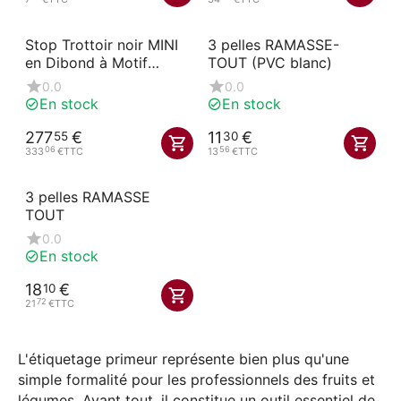
Stop Trottoir noir MINI
3 pelles RAMASSE-
en Dibond à Motif
TOUT (PVC blanc)
à Primeur 67x97x100
0.0
0.0
cm
En stock
En stock
277
€
11
€
55
30
06
56
333
€
TTC
13
€
TTC
3 pelles RAMASSE
TOUT
0.0
En stock
18
€
10
72
21
€
TTC
L'étiquetage primeur représente bien plus qu'une
simple formalité pour les professionnels des fruits et
légumes. Avant tout, il constitue un outil essentiel de