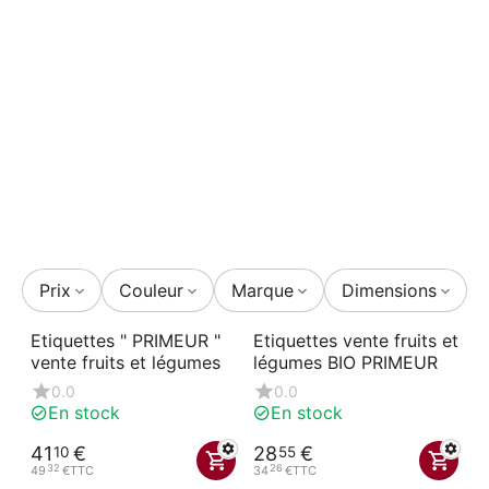
Prix
Couleur
Marque
Dimensions
Etiquettes " PRIMEUR "
Etiquettes vente fruits et
vente fruits et légumes
légumes BIO PRIMEUR
0.0
0.0
En stock
En stock
41
€
28
€
10
55
32
26
49
€
TTC
34
€
TTC