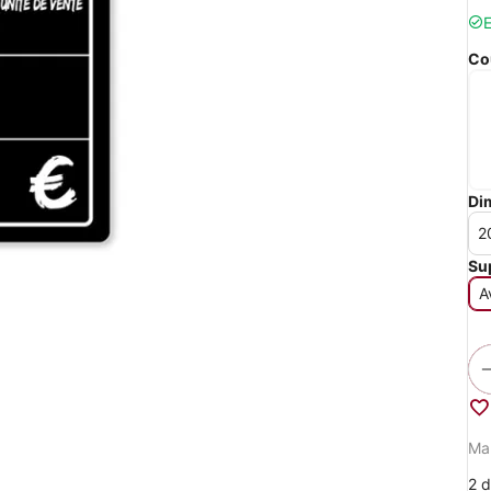
E
Co
Di
Su
A
Ma
2 d