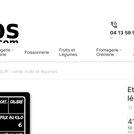
04 13 59 
gerie -
Fruits et
Fromagerie -
Poissonnerie
erie
Légumes
Crémerie
EUR " vente fruits et légumes
E
l
4
10 
49