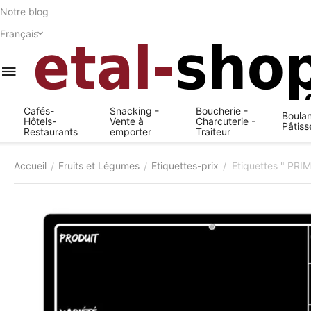
Notre blog
Français
Cafés-
Snacking -
Boucherie -
Boulan
Hôtels-
Vente à
Charcuterie -
Pâtiss
Restaurants
emporter
Traiteur
Accueil
Fruits et Légumes
Etiquettes-prix
Etiquettes " PRIM
/
/
/