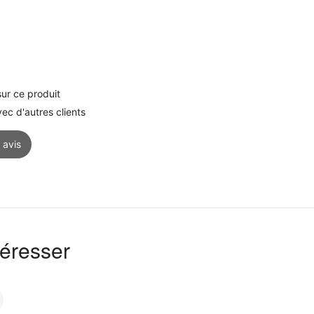
ur ce produit
c d'autres clients
 avis
téresser