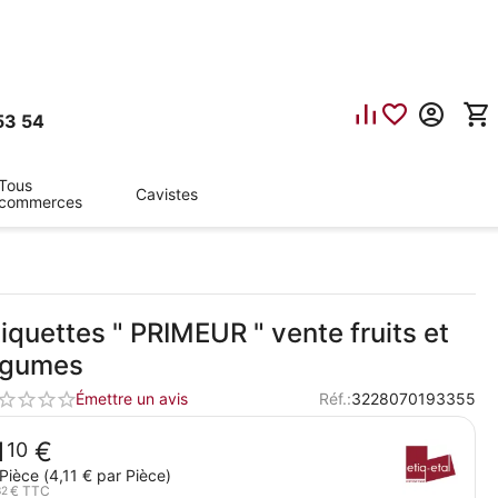
53 54
Tous
Cavistes
commerces
tiquettes " PRIMEUR " vente fruits et
égumes
Émettre un avis
Réf.:
3228070193355
1
€
10
Pièce (
4,11
€
par Pièce)
€
TTC
32