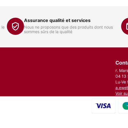
Assurance qualité et services
 le
Nous ne proposons que des produits dont nous
sommes sûrs de la qualité
Cont
г. Mar
04 13
Lu-Ve 
a.ewe
Voir su