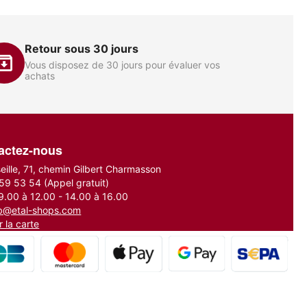
Retour sous 30 jours
Vous disposez de 30 jours pour évaluer vos
achats
actez-nous
seille, 71, chemin Gilbert Charmasson
 59 53 54
(Appel gratuit)
9.00 à 12.00 - 14.00 à 16.00
b@etal-shops.com
r la carte