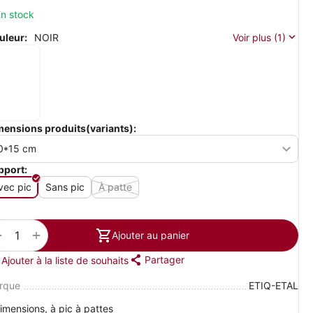
n stock
uleur:
NOIR
Voir plus (1)
mensions produits(variants):
pport:
vec pic
Sans pic
À patte
+
−
Ajouter au panier
Partager
Ajouter à la liste de souhaits
rque
ETIQ-ETAL
imensions, à pic à pattes