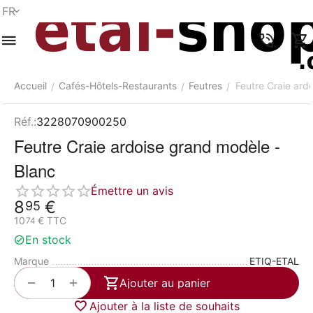
FR
Menu
Recherche
Panier
Liste de
Comparer
Compte
rapide
souhaits
Accueil
Cafés-Hôtels-Restaurants
Feutres
Feutre Craie ard
/
/
/
Réf.:
3228070900250
Feutre Craie ardoise grand modèle -
Blanc
Émettre un avis
8
€
95
10
€
TTC
74
En stock
Marque
ETIQ-ETAL
+
−
Ajouter au panier
Ajouter à la liste de souhaits