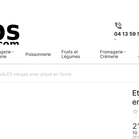
04 13 59 
gerie -
Fruits et
Fromagerie -
Poissonnerie
erie
Légumes
Crémerie
VALES vierges avec pique en forme
E
e
2
10 
26