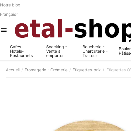
Notre blog
Français
Cafés-
Snacking -
Boucherie -
Boulan
Hôtels-
Vente à
Charcuterie -
Pâtiss
Restaurants
emporter
Traiteur
Accueil
Fromagerie - Crémerie
Etiquettes-prix
Etiquettes O
/
/
/