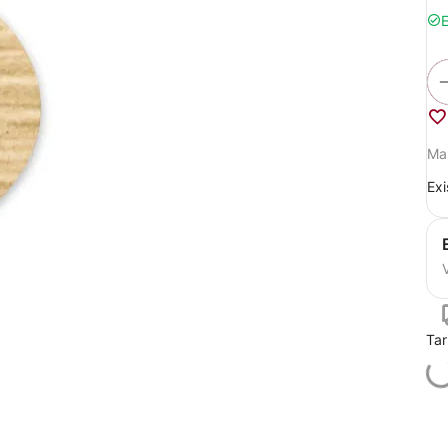
E
Ma
Exi
V
Tar