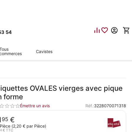
53 54
Tous
Cavistes
commerces
tiquettes OVALES vierges avec pique
n forme
Émettre un avis
Réf.:
3228070071318
1
€
95
Pièce (
2,20
€
par Pièce)
€
TTC
34