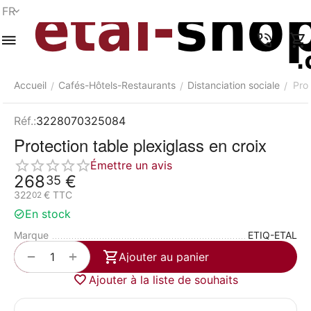
FR
Menu
Recherche
Panier
Liste de
Comparer
Compte
rapide
souhaits
Accueil
Cafés-Hôtels-Restaurants
Distanciation sociale
Prot
/
/
/
Réf.:
3228070325084
Protection table plexiglass en croix
Émettre un avis
268
€
35
322
€
TTC
02
En stock
Marque
ETIQ-ETAL
+
−
Ajouter au panier
Ajouter à la liste de souhaits