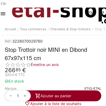
FR
Menu
Recherche
Panier
Liste de
Comparer
Compte
rapide
souhaits
Accueil
Tous commerces
Chevalets & Stop-trottoirs
Stop T
/
/
/
Réf.:
3228070029760
Stop Trottoir noir MINI en Dibond
67x97x115 cm
Émettre un avis
266
€
85
320
€
TTC
22
En stock
Marque
ETIQ-ETAL
+
−
Ajouter au panier
Ajouter à la liste de souhaits