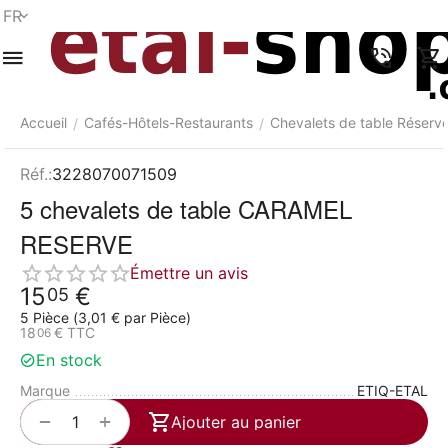
FR
Menu
Recherche
Panier
Liste de
Comparer
Compte
rapide
souhaits
Accueil
Cafés-Hôtels-Restaurants
Chevalets de table Réserv
/
/
Réf.:
3228070071509
5 chevalets de table CARAMEL
RESERVE
Émettre un avis
15
€
05
5 Pièce (
3,01
€
par Pièce)
18
€
TTC
06
En stock
Marque
ETIQ-ETAL
+
−
Ajouter au panier