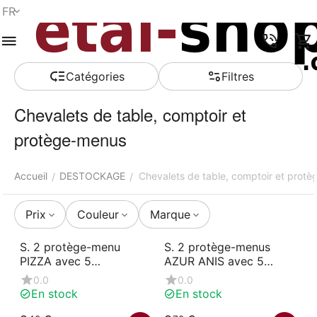
FR
Menu
Recherche
Panier
Liste de
Comparer
Compte
rapide
souhaits
Сatégories
Filtres
Chevalets de table, comptoir et
protège-menus
Accueil
DESTOCKAGE
Chevalets de table, comptoir et prot
/
/
Prix
Couleur
Marque
S. 2 protège-menu
S. 2 protège-menus
PIZZA avec 5
AZUR ANIS avec 5
intercalaires
intercalaires
0.0
0.0
En stock
En stock