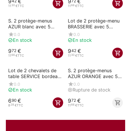
9
€
9
€
42
72
30
66
11
€
TTC
11
€
TTC
S. 2 protège-menus
Lot de 2 protège-menu
AZUR blanc avec 5
BRASSERIE avec 5
intercalaires
intercalaires
0.0
0.0
En stock
En stock
9
€
9
€
72
42
66
30
11
€
TTC
11
€
TTC
Lot de 2 chevalets de
S. 2 protège-menus
table SERVICE bordeaux
AZUR ORANGE avec 5
(dibond)
intercalaires
0.0
0.0
En stock
Rupture de stock
6
€
9
€
90
72
28
66
8
€
TTC
11
€
TTC