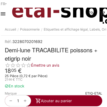
FR
Menu
Recherche
Panier
Liste de
Comparer
Compte
rapide
souhaits
Accueil
Poissonnerie
Etiquettes et affichage légal, Labels, Ori
/
/
Réf.:
3228070201692
Demi-lune TRACABILITE poissons +
etigrip noir
Émettre un avis
18
€
05
25 Pièce (
0,72
€
par Pièce)
21
€
TTC
66
En stock
Marque
ETIQ-ETAL
+
−
Ajouter au panier