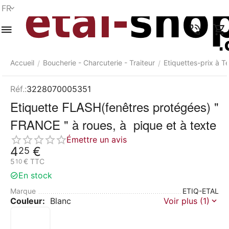
FR
Menu
Recherche
Panier
Liste de
Comparer
Compte
rapide
souhaits
Accueil
Boucherie - Charcuterie - Traiteur
Etiquettes-prix à T
/
/
Réf.:
3228070005351
Etiquette FLASH(fenêtres protégées) "
FRANCE " à roues, à pique et à texte
Émettre un avis
4
€
25
5
€
TTC
10
En stock
Marque
ETIQ-ETAL
Couleur:
Blanc
Voir plus (1)