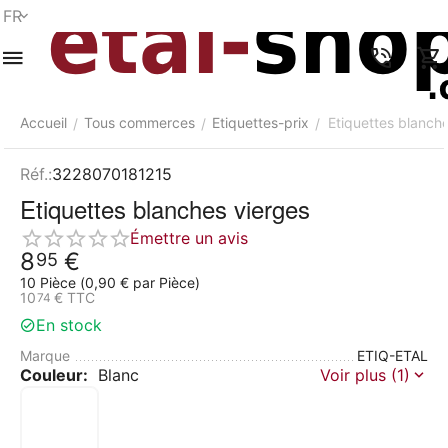
FR
Menu
Recherche
Panier
Liste de
Comparer
Compte
rapide
souhaits
Accueil
Tous commerces
Etiquettes-prix
Etiquettes blanch
/
/
/
Réf.:
3228070181215
Etiquettes blanches vierges
Émettre un avis
8
€
95
10 Pièce (
0,90
€
par Pièce)
10
€
TTC
74
En stock
Marque
ETIQ-ETAL
Couleur:
Blanc
Voir plus (1)