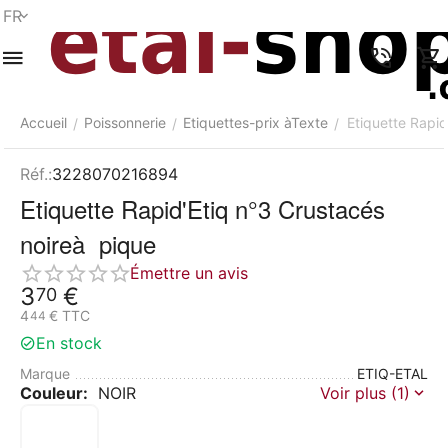
FR
Menu
Recherche
Panier
Liste de
Comparer
Compte
rapide
souhaits
Accueil
Poissonnerie
Etiquettes-prix àTexte
Etiquette Rapid
/
/
/
Réf.:
3228070216894
Etiquette Rapid'Etiq n°3 Crustacés
noireà pique
Émettre un avis
3
€
70
4
€
TTC
44
En stock
Marque
ETIQ-ETAL
Couleur:
NOIR
Voir plus (1)