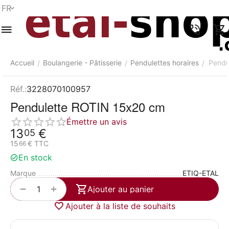
FR
Menu
Recherche
Panier
Liste de
Comparer
Compte
rapide
souhaits
Accueil
Boulangerie - Pâtisserie
Pendulettes horaires
Pendu
/
/
/
Réf.:
3228070100957
Pendulette ROTIN 15x20 cm
Émettre un avis
13
€
05
15
€
TTC
66
En stock
Marque
ETIQ-ETAL
+
−
Ajouter au panier
Ajouter à la liste de souhaits