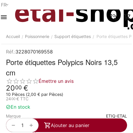
FR
Menu
Recherche
Panier
Liste de
Comparer
Compte
rapide
souhaits
Accueil
Poissonnerie
Support étiquettes
Porte étiquettes P
/
/
/
Réf.:
3228070169558
Porte étiquettes Polypics Noirs 13,5
cm
Émettre un avis
20
€
00
10 Pièces (
2,00
€
par Pièces)
24
€
TTC
00
En stock
Marque
ETIQ-ETAL
+
−
Ajouter au panier