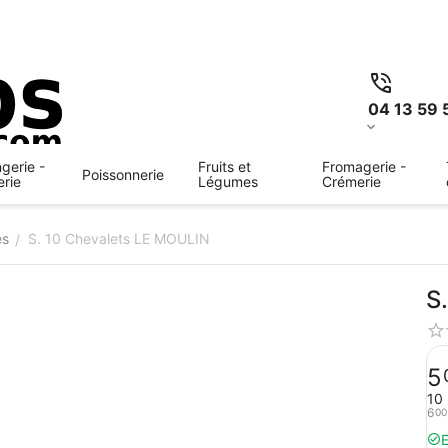
04 13 59 
gerie -
Fruits et
Fromagerie -
Poissonnerie
erie
Légumes
Crémerie
es
S. 10 Chevalets LE MOULIN
/
S
5
10 
6
00
E