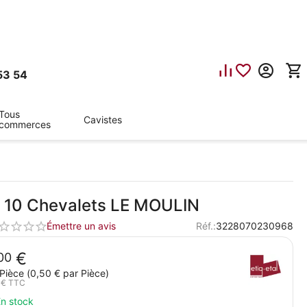
53 54
Tous
Cavistes
commerces
. 10 Chevalets LE MOULIN
Émettre un avis
Réf.:
3228070230968
€
00
Pièce (
0,50
€
par Pièce)
€
TTC
n stock