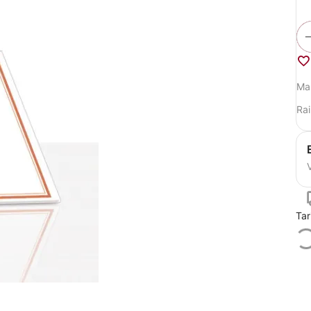
Ma
Rai
V
Tar