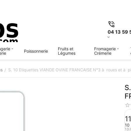
04 13 59 
gerie -
Fruits et
Fromagerie -
Poissonnerie
erie
Légumes
Crémerie
es
S. 10 Etiquettes VIANDE OVINE FRANCAISE N°3 à roues et à p
/
S
1
10 
13
2