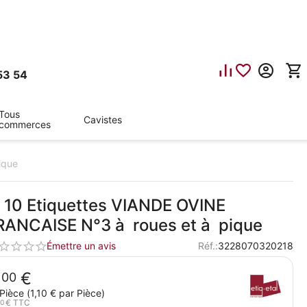
53 54
Tous
Cavistes
commerces
ique
. 10 Etiquettes VIANDE OVINE
FRANCAISE N°3 à roues et à pique
Émettre un avis
Réf.:
3228070320218
1
€
00
Pièce (
1,10
€
par Pièce)
€
TTC
0