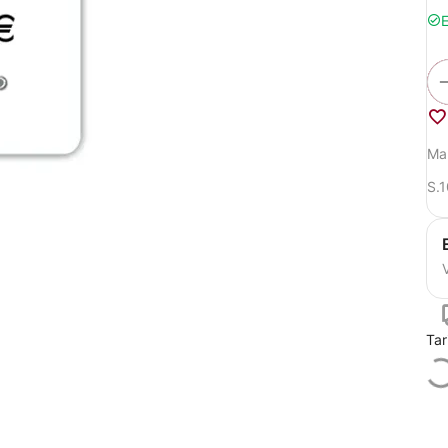
E
Ma
S.
V
Tar