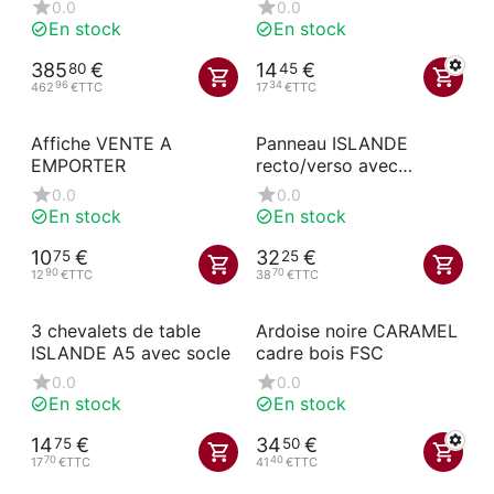
67x97x138 cm
0.0
0.0
En stock
En stock
385
€
14
€
80
45
96
34
462
€
TTC
17
€
TTC
Affiche VENTE A
Panneau ISLANDE
EMPORTER
recto/verso avec
poignée 50x80 cm
0.0
0.0
En stock
En stock
10
€
32
€
75
25
90
70
12
€
TTC
38
€
TTC
3 chevalets de table
Ardoise noire CARAMEL
ISLANDE A5 avec socle
cadre bois FSC
0.0
0.0
En stock
En stock
14
€
34
€
75
50
70
40
17
€
TTC
41
€
TTC