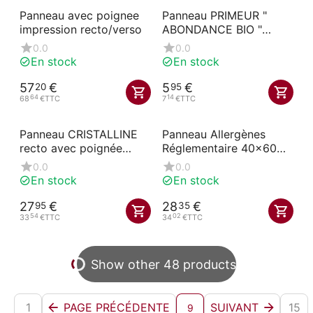
Panneau avec poignee
Panneau PRIMEUR "
impression recto/verso
ABONDANCE BIO "
20x15 cm
0.0
0.0
En stock
En stock
57
€
5
€
20
95
64
14
68
€
TTC
7
€
TTC
Panneau CRISTALLINE
Panneau Allergènes
recto avec poignée
Réglementaire 40x60
60x60 cm
cm
0.0
0.0
En stock
En stock
27
€
28
€
95
35
54
02
33
€
TTC
34
€
TTC
Show other 48 products
1
PAGE PRÉCÉDENTE
SUIVANT
15
9