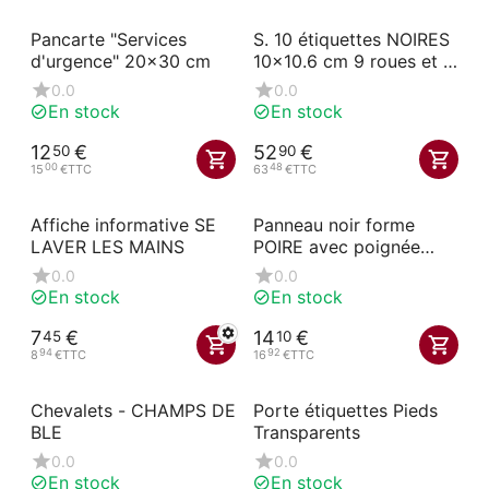
Pancarte "Services
S. 10 étiquettes NOIRES
d'urgence" 20x30 cm
10x10.6 cm 9 roues et à
pique blanche
0.0
0.0
En stock
En stock
12
€
52
€
50
90
00
48
15
€
TTC
63
€
TTC
Affiche informative SE
Panneau noir forme
LAVER LES MAINS
POIRE avec poignée
50x80 cm AKYLUX
0.0
0.0
En stock
En stock
7
€
14
€
45
10
94
92
8
€
TTC
16
€
TTC
Chevalets - CHAMPS DE
Porte étiquettes Pieds
BLE
Transparents
0.0
0.0
En stock
En stock