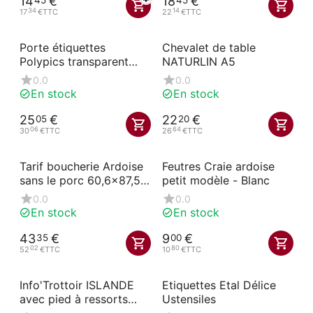
14
€
18
€
34
14
17
€
TTC
22
€
TTC
Porte étiquettes
Chevalet de table
Polypics transparent
NATURLIN A5
13,5 cm
0.0
0.0
En stock
En stock
25
€
22
€
05
20
06
64
30
€
TTC
26
€
TTC
Tarif boucherie Ardoise
Feutres Craie ardoise
sans le porc 60,6x87,5
petit modèle - Blanc
cm
0.0
0.0
En stock
En stock
43
€
9
€
35
00
02
80
52
€
TTC
10
€
TTC
Info'Trottoir ISLANDE
Etiquettes Etal Délice
avec pied à ressorts
Ustensiles