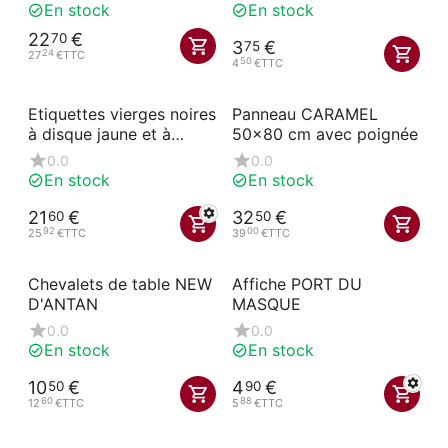
choc10 % / fabrication
En stock
En stock
française / fait maison)
22
€
70
3
€
75
24
27
€
TTC
50
4
€
TTC
Etiquettes vierges noires
Panneau CARAMEL
à disque jaune et à
50x80 cm avec poignée
pique
0.0
0.0
En stock
En stock
21
€
32
€
60
50
92
00
25
€
TTC
39
€
TTC
Chevalets de table NEW
Affiche PORT DU
D'ANTAN
MASQUE
0.0
0.0
En stock
En stock
10
€
4
€
50
90
60
88
12
€
TTC
5
€
TTC