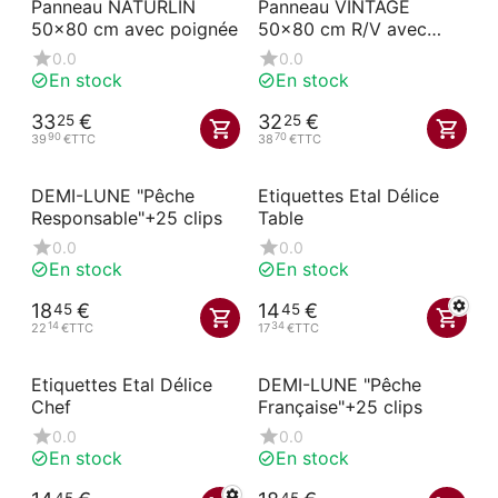
Panneau NATURLIN
Panneau VINTAGE
50x80 cm avec poignée
50x80 cm R/V avec
poignée
0.0
0.0
En stock
En stock
33
€
32
€
25
25
90
70
39
€
TTC
38
€
TTC
DEMI-LUNE "Pêche
Etiquettes Etal Délice
Responsable"+25 clips
Table
0.0
0.0
En stock
En stock
18
€
14
€
45
45
14
34
22
€
TTC
17
€
TTC
Etiquettes Etal Délice
DEMI-LUNE "Pêche
Chef
Française"+25 clips
0.0
0.0
En stock
En stock
45
45