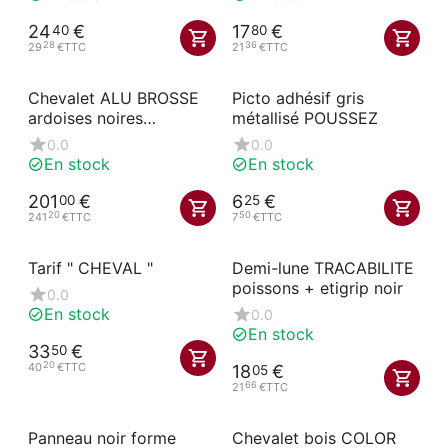
24
€
17
€
40
80
28
36
29
€
TTC
21
€
TTC
Chevalet ALU BROSSE
Picto adhésif gris
ardoises noires
métallisé POUSSEZ
amovibles 60x115 cm
0.0
0.0
En stock
En stock
201
€
6
€
00
25
20
50
241
€
TTC
7
€
TTC
Tarif " CHEVAL "
Demi-lune TRACABILITE
poissons + etigrip noir
0.0
En stock
0.0
En stock
33
€
50
20
40
€
TTC
18
€
05
66
21
€
TTC
Panneau noir forme
Chevalet bois COLOR