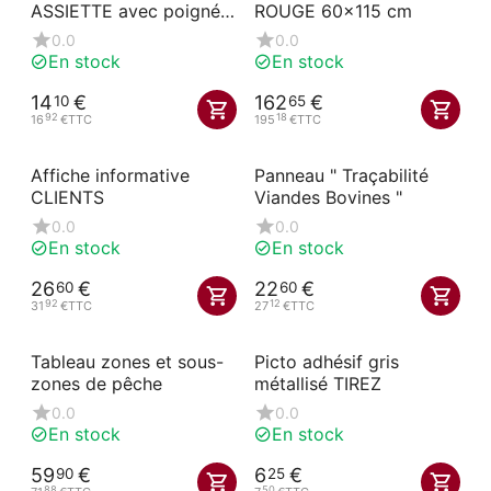
ASSIETTE avec poignée
ROUGE 60x115 cm
50x80 cm AKYLUX
0.0
0.0
En stock
En stock
14
€
162
€
10
65
92
18
16
€
TTC
195
€
TTC
Affiche informative
Panneau " Traçabilité
CLIENTS
Viandes Bovines "
0.0
0.0
En stock
En stock
26
€
22
€
60
60
92
12
31
€
TTC
27
€
TTC
Tableau zones et sous-
Picto adhésif gris
zones de pêche
métallisé TIREZ
0.0
0.0
En stock
En stock
59
€
6
€
90
25
88
50