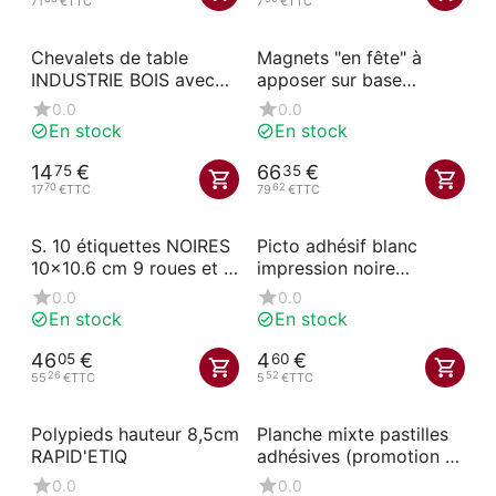
71
€
TTC
7
€
TTC
Chevalets de table
Magnets "en fête" à
INDUSTRIE BOIS avec
apposer sur base
socle
magnétique
0.0
0.0
En stock
En stock
14
€
66
€
75
35
70
62
17
€
TTC
79
€
TTC
S. 10 étiquettes NOIRES
Picto adhésif blanc
10x10.6 cm 9 roues et à
impression noire
pique transparente
SILHOUETTE HOMME
0.0
0.0
En stock
En stock
46
€
4
€
05
60
26
52
55
€
TTC
5
€
TTC
Polypieds hauteur 8,5cm
Planche mixte pastilles
RAPID'ETIQ
adhésives (promotion /
offre spéciale / prix
0.0
0.0