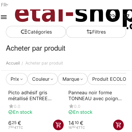
FR
Menu
Recherche
Panier
Liste de
Comparer
Compte
rapide
souhaits
Сatégories
Filtres
Acheter par produit
Accueil
Acheter par produit
/
Prix
Couleur
Marque
Produit ECOLOG
Picto adhésif gris
Panneau noir forme
métallisé ENTREE
TONNEAU avec poignée
INTERDITE
50x80 cm AKYLUX
0.0
0.0
En stock
En stock
6
€
14
€
25
10
50
92
7
€
TTC
16
€
TTC