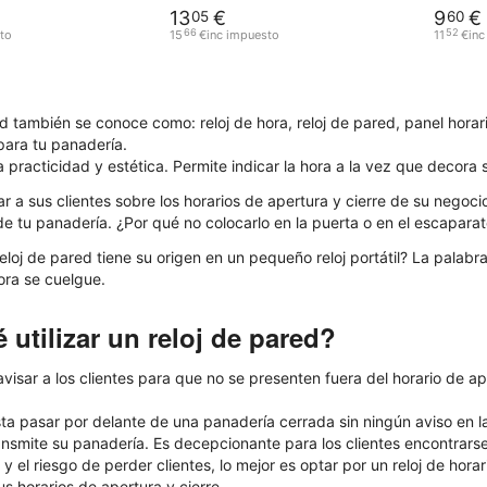
13
€
9
€
05
60
66
52
to
15
€
inc impuesto
11
€
inc
ed también se conoce como: reloj de hora, reloj de pared, panel horar
para tu panadería.
a practicidad y estética. Permite indicar la hora a la vez que decora
r a sus clientes sobre los horarios de apertura y cierre de su negocio
e tu panadería. ¿Por qué no colocarlo en la puerta o en el escaparat
reloj de pared tiene su origen en un pequeño reloj portátil? La pala
hora se cuelgue
.
 utilizar un reloj de pared?
visar a los clientes para que no se presenten fuera del horario de a
sta pasar por delante de una panadería cerrada sin ningún aviso en l
nsmite su panadería. Es decepcionante para los clientes encontrarse 
y el riesgo de perder clientes, lo mejor es optar por un reloj de horar
us horarios de apertura y cierre.