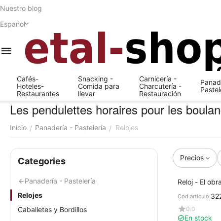
Nuestro blog
Español
Cafés-
Snacking -
Carnicería -
Panade
Hoteles-
Comida para
Charcutería -
Pastel
Restaurantes
llevar
Restauración
Les pendulettes horaires pour les boulan
Inicio
Panadería - Pastelería
Relojes
/
/
Precios
Сategories
Panadería - Pastelería
Reloj - El obr
Relojes
32
Cod.artículo:
0.0
Caballetes y Bordillos
En stock