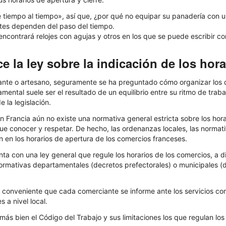
 tiempo al tiempo», así que, ¿por qué no equipar su panadería con un 
ntes dependen del paso del tiempo.
ncontrará relojes con agujas y otros en los que se puede escribir con
e la ley sobre la indicación de los hor
te o artesano, seguramente se ha preguntado cómo organizar los dí
ental suele ser el resultado de un equilibrio entre su ritmo de trabaj
 la legislación.
n Francia aún no existe una normativa general estricta sobre los hora
e conocer y respetar. De hecho, las ordenanzas locales, las normati
n en los horarios de apertura de los comercios franceses.
nta con una ley general que regule los horarios de los comercios
, a 
 normativas departamentales (decretos prefectorales) o municipales (
es conveniente que cada comerciante se informe ante los servicios co
 a nivel local.
 más bien
el Código del Trabajo y
sus limitaciones los que regulan los