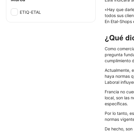
«Hay que darle
ETIQ-ETAL
todos sus clie
En Etal-Shops e
¿Qué dic
Como comercian
pregunta fundam
cumplimiento de
Actualmente, e
haya normas qu
Laboral influye
Francia no cue
local, son las
específicas.
Por lo tanto, 
normas vigentes
De hecho, son