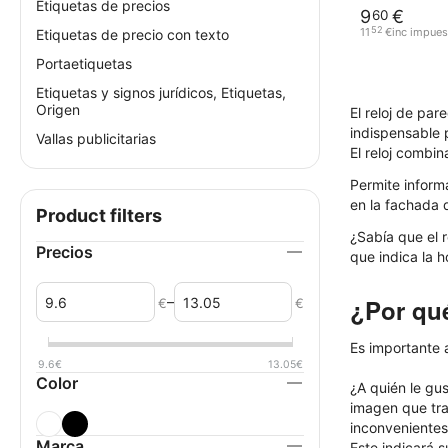
Etiquetas de precios
9
€
60
52
11
€
inc impues
Etiquetas de precio con texto
Portaetiquetas
Etiquetas y signos jurídicos, Etiquetas,
Origen
El reloj de par
indispensable 
Vallas publicitarias
El reloj combin
Permite informa
en la fachada d
Product filters
¿Sabía que el 
Precios
que indica la 
–
¿Por qué
€
€
Es importante a
9.6
€
13.05
€
Color
¿A quién le gu
imagen que tra
inconvenientes 
Marca
Este indicará s