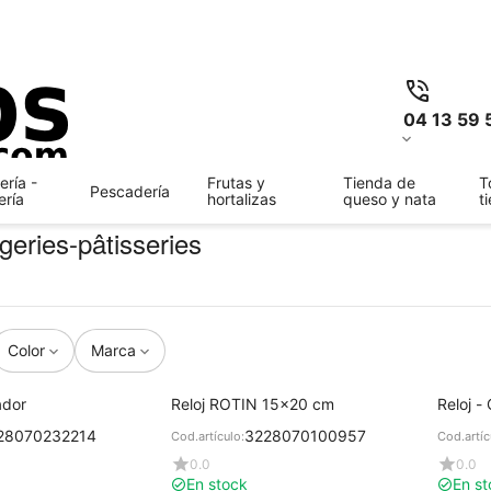
04 13 59 
ría -
Frutas y
Tienda de
T
Pescadería
ería
hortalizas
queso y nata
t
geries-pâtisseries
Color
Marca
ador
Reloj ROTIN 15x20 cm
Reloj -
28070232214
3228070100957
Cod.artículo:
Cod.artíc
0.0
0.0
En stock
En st