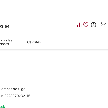
53 54
odas las
Cavistes
iendas
 Campos de trigo
3228070232115
ulo:
ock