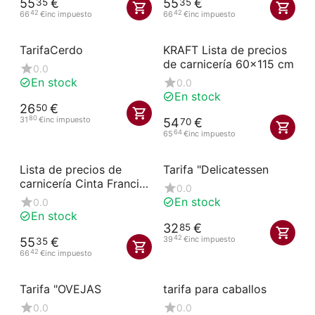
55
€
55
€
35
35
42
42
66
€
inc impuesto
66
€
inc impuesto
TarifaCerdo
KRAFT Lista de precios
de carnicería 60x115 cm
0.0
En stock
0.0
En stock
26
€
50
80
31
€
inc impuesto
54
€
70
64
65
€
inc impuesto
Lista de precios de
Tarifa "Delicatessen
carnicería Cinta Francia
0.0
60x115 cm
En stock
0.0
En stock
32
€
85
42
39
€
inc impuesto
55
€
35
42
66
€
inc impuesto
Tarifa "OVEJAS
tarifa para caballos
0.0
0.0