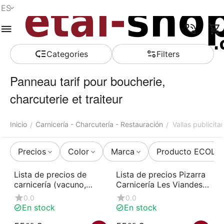
ES
Menú
Buscar
Carro de la
Lista de la
Comparar
Account
compra
compra
Сategories
Filters
Panneau tarif pour boucherie,
charcuterie et traiteur
Inicio
Carnicería - Charcutería - Restauración
Vallas publicitar
/
/
Precios
Color
Marca
Producto ECOLÓ
Lista de precios de
Lista de precios Pizarra
carnicería (vacuno,
Carnicería Les Viandes
cordero, cerdo)
60x115 cm
0.0
0.0
En stock
En stock