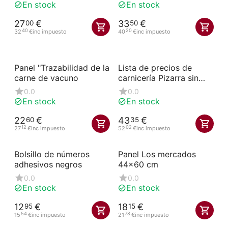
En stock
En stock
27
€
33
€
00
50
40
20
32
€
inc impuesto
40
€
inc impuesto
Panel "Trazabilidad de la
Lista de precios de
carne de vacuno
carnicería Pizarra sin
cerdo 60,6x87,5 cm
0.0
0.0
En stock
En stock
22
€
43
€
60
35
12
02
27
€
inc impuesto
52
€
inc impuesto
Bolsillo de números
Panel Los mercados
adhesivos negros
44x60 cm
0.0
0.0
En stock
En stock
12
€
18
€
95
15
54
78
15
€
inc impuesto
21
€
inc impuesto