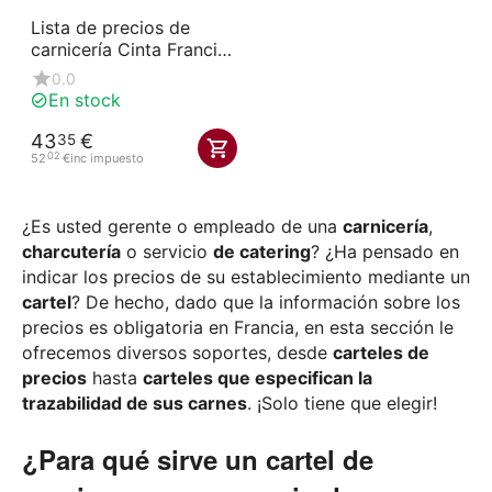
Lista de precios de
carnicería Cinta Francia
sin cerdo 606x875 cm
0.0
En stock
43
€
35
02
52
€
inc impuesto
¿Es usted gerente o empleado de una
carnicería
,
charcutería
o servicio
de catering
? ¿Ha pensado en
indicar los precios de su establecimiento mediante un
cartel
? De hecho, dado que la información sobre los
precios es obligatoria en Francia, en esta sección le
ofrecemos diversos soportes, desde
carteles de
precios
hasta
carteles que especifican la
trazabilidad de sus carnes
. ¡Solo tiene que elegir!
¿Para qué sirve un cartel de