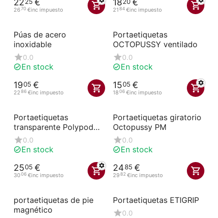
22
€
18
€
25
20
70
84
26
€
inc impuesto
21
€
inc impuesto
Púas de acero
Portaetiquetas
inoxidable
OCTOPUSSY ventilado
0.0
0.0
En stock
En stock
19
€
15
€
05
05
86
06
22
€
inc impuesto
18
€
inc impuesto
Portaetiquetas
Portaetiquetas giratorio
transparente Polypod
Octopussy PM
con base octogonal
0.0
0.0
En stock
En stock
25
€
24
€
05
85
06
82
30
€
inc impuesto
29
€
inc impuesto
portaetiquetas de pie
Portaetiquetas ETIGRIP
magnético
0.0