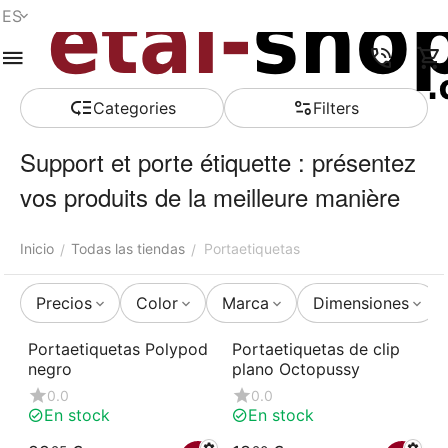
ES
Menú
Buscar
Carro de la
Lista de la
Comparar
Account
compra
compra
Сategories
Filters
Support et porte étiquette : présentez
vos produits de la meilleure manière
Inicio
Todas las tiendas
Portaetiquetas
/
/
Precios
Color
Marca
Dimensiones
Portaetiquetas Polypod
Portaetiquetas de clip
negro
plano Octopussy
0.0
0.0
En stock
En stock