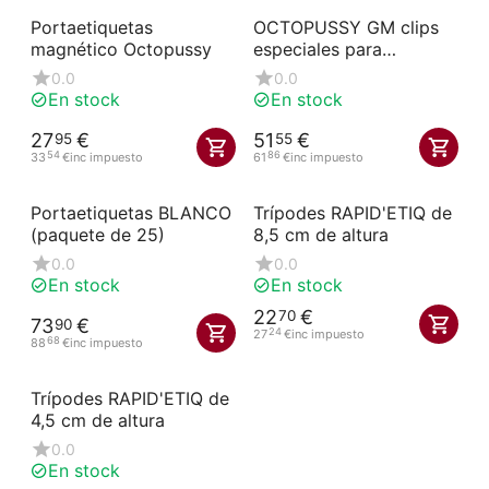
Portaetiquetas
OCTOPUSSY GM clips
magnético Octopussy
especiales para
etiquetas de cestas
0.0
0.0
En stock
En stock
27
€
51
€
95
55
54
86
33
€
inc impuesto
61
€
inc impuesto
Portaetiquetas BLANCO
Trípodes RAPID'ETIQ de
(paquete de 25)
8,5 cm de altura
0.0
0.0
En stock
En stock
22
€
70
73
€
90
24
27
€
inc impuesto
68
88
€
inc impuesto
Trípodes RAPID'ETIQ de
4,5 cm de altura
0.0
En stock