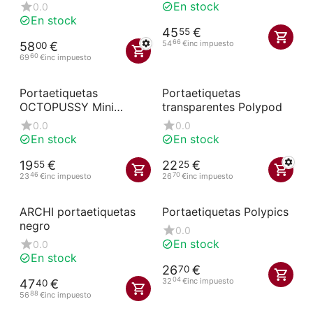
En stock
0.0
En stock
45
€
55
66
54
€
inc impuesto
58
€
00
60
69
€
inc impuesto
Portaetiquetas
Portaetiquetas
OCTOPUSSY Mini
transparentes Polypod
Modelo para 35/100° de
0.0
0.0
grosor
En stock
En stock
19
€
22
€
55
25
46
70
23
€
inc impuesto
26
€
inc impuesto
ARCHI portaetiquetas
Portaetiquetas Polypics
negro
0.0
En stock
0.0
En stock
26
€
70
04
32
€
inc impuesto
47
€
40
88
56
€
inc impuesto