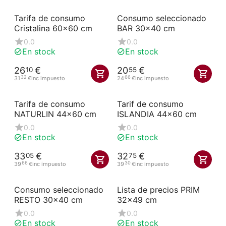
Tarifa de consumo
Consumo seleccionado
Cristalina 60x60 cm
BAR 30x40 cm
0.0
0.0
En stock
En stock
26
€
20
€
10
55
32
66
31
€
inc impuesto
24
€
inc impuesto
Tarifa de consumo
Tarif de consumo
NATURLIN 44x60 cm
ISLANDIA 44x60 cm
0.0
0.0
En stock
En stock
33
€
32
€
05
75
66
30
39
€
inc impuesto
39
€
inc impuesto
Consumo seleccionado
Lista de precios PRIM
RESTO 30x40 cm
32x49 cm
0.0
0.0
En stock
En stock