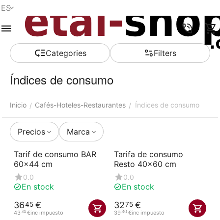
ES
Menú
Buscar
Carro de la
Lista de la
Comparar
Account
compra
compra
Сategories
Filters
Índices de consumo
Inicio
Cafés-Hoteles-Restaurantes
Índices de consumo
/
/
Precios
Marca
Tarif de consumo BAR
Tarifa de consumo
60x44 cm
Resto 40x60 cm
0.0
0.0
En stock
En stock
36
€
32
€
45
75
74
30
43
€
inc impuesto
39
€
inc impuesto