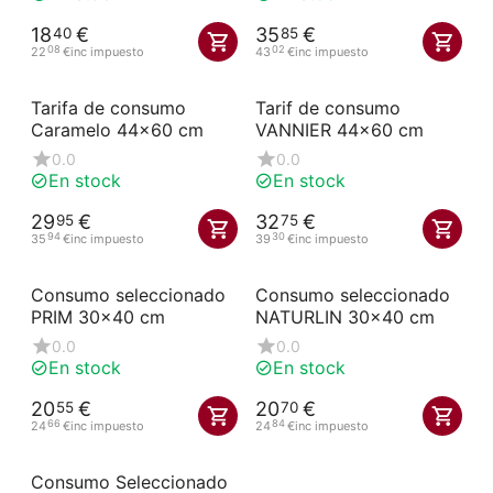
18
€
35
€
40
85
08
02
22
€
inc impuesto
43
€
inc impuesto
Tarifa de consumo
Tarif de consumo
Caramelo 44x60 cm
VANNIER 44x60 cm
0.0
0.0
En stock
En stock
29
€
32
€
95
75
94
30
35
€
inc impuesto
39
€
inc impuesto
Consumo seleccionado
Consumo seleccionado
PRIM 30x40 cm
NATURLIN 30x40 cm
0.0
0.0
En stock
En stock
20
€
20
€
55
70
66
84
24
€
inc impuesto
24
€
inc impuesto
Consumo Seleccionado