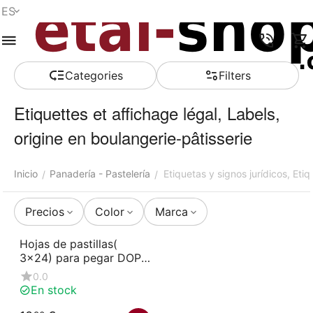
ES
Menú
Buscar
Carro de la
Lista de la
Comparar
Account
compra
compra
Сategories
Filters
Etiquettes et affichage légal, Labels,
origine en boulangerie-pâtisserie
Inicio
Panadería - Pastelería
Etiquetas y signos jurídicos, Eti
/
/
Precios
Color
Marca
Hojas de pastillas(
3x24) para pegar DOP /
DOC / IGP
0.0
En stock