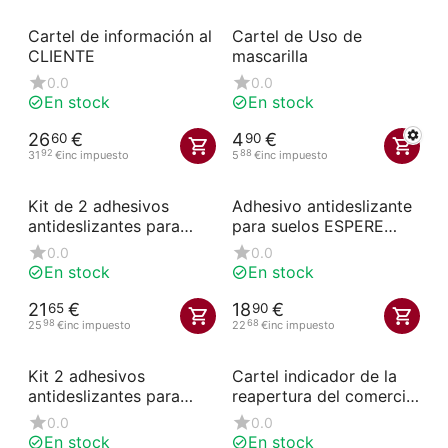
Cartel de información al
Cartel de Uso de
CLIENTE
mascarilla
0.0
0.0
En stock
En stock
26
€
4
€
60
90
92
88
31
€
inc impuesto
5
€
inc impuesto
Kit de 2 adhesivos
Adhesivo antideslizante
antideslizantes para
para suelos ESPERE
suelos Flecha
AQUÍ
0.0
0.0
En stock
En stock
21
€
18
€
65
90
98
68
25
€
inc impuesto
22
€
inc impuesto
Kit 2 adhesivos
Cartel indicador de la
antideslizantes para
reapertura del comercio
suelos DISTANCIAS DE
rígido
0.0
0.0
RESPETO
En stock
En stock