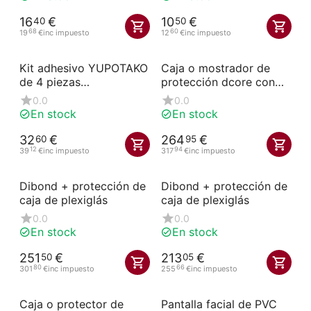
16
€
10
€
40
50
68
60
19
€
inc impuesto
12
€
inc impuesto
Kit adhesivo YUPOTAKO
Caja o mostrador de
de 4 piezas
protección dcore con
(entrada/salida/sin
apertura
0.0
0.0
entradax2)
En stock
En stock
32
€
264
€
60
95
12
94
39
€
inc impuesto
317
€
inc impuesto
Dibond + protección de
Dibond + protección de
caja de plexiglás
caja de plexiglás
0.0
0.0
En stock
En stock
251
€
213
€
50
05
80
66
301
€
inc impuesto
255
€
inc impuesto
Caja o protector de
Pantalla facial de PVC