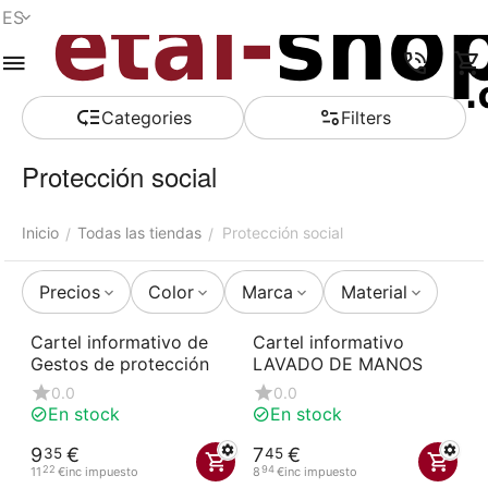
ES
Menú
Buscar
Carro de la
Lista de la
Comparar
Account
compra
compra
Сategories
Filters
Protección social
Inicio
Todas las tiendas
Protección social
/
/
Precios
Color
Marca
Material
Cartel informativo de
Cartel informativo
Gestos de protección
LAVADO DE MANOS
0.0
0.0
En stock
En stock
9
€
7
€
35
45
22
94
11
€
inc impuesto
8
€
inc impuesto