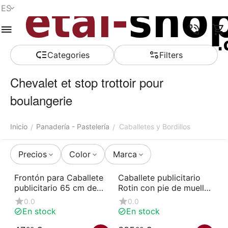
ES
Menú
Buscar
Carro de la
Lista de la
Comparar
Account
compra
compra
Сategories
Filters
Chevalet et stop trottoir pour
boulangerie
Inicio
Panadería - Pastelería
Caballetes y Bordillos
/
/
Precios
Color
Marca
Frontón para Caballete
Caballete publicitario
publicitario 65 cm de
Rotin con pie de muelle
ancho Panadería
67x97x138 cm
0.0
0.0
En stock
En stock