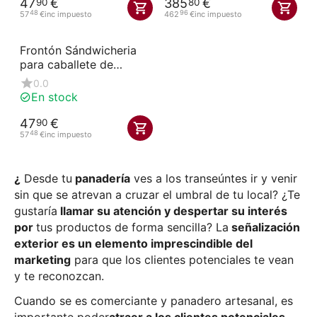
47
€
385
€
90
80
48
96
57
€
inc impuesto
462
€
inc impuesto
Frontón Sándwicheria
para caballete de
Caballete publicitario 65
0.0
cm de ancho
En stock
47
€
90
48
57
€
inc impuesto
¿
Desde tu
panadería
ves a los transeúntes ir y venir
sin que se atrevan a cruzar el umbral de tu local? ¿Te
gustaría
llamar su atención y despertar su interés
por
tus productos de forma sencilla? La
señalización
exterior es un elemento imprescindible del
marketing
para que los clientes potenciales te vean
y te reconozcan.
Cuando se es comerciante y panadero artesanal, es