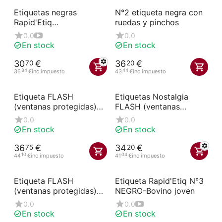
Etiquetas negras
N°2 etiqueta negra con
Rapid'Etiq
ruedas y pinchos
"AVICULTURA" (paquete
0.0
0.0
de 10)
En stock
En stock
30
€
36
€
70
20
84
44
36
€
inc impuesto
43
€
inc impuesto
Etiqueta FLASH
Etiquetas Nostalgia
(ventanas protegidas)
FLASH (ventanas
negra n°2 "Alérgenos"
protegidas) con ruedas
0.0
0.0
con ruedas y pincho
y pinchos (paquete de
En stock
En stock
(paquete de 10
10)
unidades)
36
€
34
€
75
20
10
04
44
€
inc impuesto
41
€
inc impuesto
Etiqueta FLASH
Etiqueta Rapid'Etiq N°3
(ventanas protegidas)
NEGRO-Bovino joven
blanca nº 2 con
0.0
0.0
alérgenos con ruedas y
En stock
En stock
pinchos (paquete de 10)