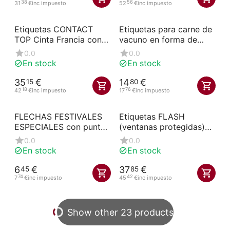
38
56
31
€
inc impuesto
52
€
inc impuesto
Etiquetas CONTACT
Etiquetas para carne de
TOP Cinta Francia con
vacuno en forma de
ruedas y pinchos
TRIÁNGULO con pincho
0.0
0.0
(paquete de 10)
(paquete de 10)
En stock
En stock
35
€
14
€
15
80
18
76
42
€
inc impuesto
17
€
inc impuesto
FLECHAS FESTIVALES
Etiquetas FLASH
ESPECIALES con punta
(ventanas protegidas)
perfilada (paquete de
N°3 Pastoreo fondo
0.0
0.0
10)
negro con ruedas y
En stock
En stock
pincho (paquete de 10)
6
€
37
€
45
85
74
42
7
€
inc impuesto
45
€
inc impuesto
Show other 23 products