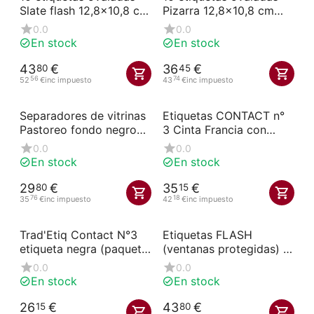
Slate flash 12,8x10,8 cm
Pizarra 12,8x10,8 cm
con pinzas
con pincho
0.0
0.0
En stock
En stock
43
€
36
€
80
45
56
74
52
€
inc impuesto
43
€
inc impuesto
Separadores de vitrinas
Etiquetas CONTACT n°
Pastoreo fondo negro
3 Cinta Francia con
700x85 ( 3 unidades)
ruedas y pinchos
0.0
0.0
(paquete de 10)
En stock
En stock
29
€
35
€
80
15
76
18
35
€
inc impuesto
42
€
inc impuesto
Trad'Etiq Contact N°3
Etiquetas FLASH
etiqueta negra (paquete
(ventanas protegidas) n°
de 10)
3 Pizarra Beef con
0.0
0.0
ruedas y pinchos
En stock
En stock
(paquete de 10)
26
€
43
€
15
80