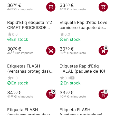
36
€
33
€
75
80
10
56
44
€
inc impuesto
40
€
inc impuesto
Rapid'Etiq etiqueta n°2
Etiqueta Rapid'etiq Love
CRAFT PROCESSOR
carnicero (paquete de
(paquete de 10
10)
0.0
0.0
unidades)
En stock
En stock
30
€
30
€
70
70
84
84
36
€
inc impuesto
36
€
inc impuesto
Etiquetas FLASH
Etiquetas Rapid'Etiq
(ventanas protegidas)
HALAL (paquete de 10)
Catering Logo Or N°2 à
0.0
0.0
roues (paquete de 10)
En stock
En stock
34
€
33
€
50
80
40
56
41
€
inc impuesto
40
€
inc impuesto
Etiqueta FLASH
Etiqueta FLASH
(ventanas protegidas)
(ventanas protegidas)