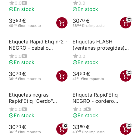
(paquete de 10)
(paquete de 10)
0.0
0.0
En stock
En stock
33
€
30
€
80
70
56
84
40
€
inc impuesto
36
€
inc impuesto
Etiqueta Rapid'Etiq n°2 -
Etiquetas FLASH
NEGRO - caballo
(ventanas protegidas)
(paquete de 10)
Charcutería Logo Or
0.0
0.0
N°2 à roues (paquete de
En stock
En stock
10)
30
€
34
€
70
50
84
40
36
€
inc impuesto
41
€
inc impuesto
Etiquetas negras
Etiqueta Rapid'Etiq -
Rapid'Etiq "Cerdo"
NEGRO - cordero
(paquete de 10)
(paquete de 10)
0.0
0.0
En stock
En stock
30
€
33
€
70
80
84
56
36
€
inc impuesto
40
€
inc impuesto