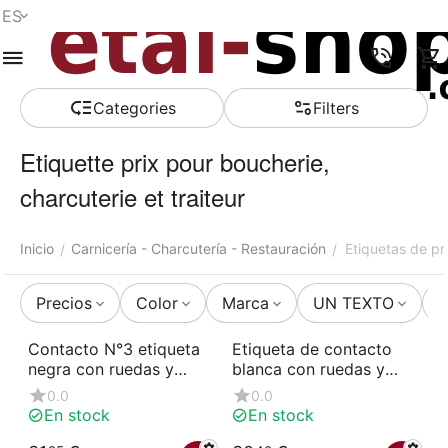
ES
Menú
Buscar
Carro de la
Lista de la
Comparar
Account
compra
compra
Сategories
Filters
Etiquette prix pour boucherie,
charcuterie et traiteur
Inicio
Carnicería - Charcutería - Restauración
Etiquetas de pr
/
/
Precios
Color
Marca
UN TEXTO
A
Contacto N°3 etiqueta
Etiqueta de contacto
negra con ruedas y
blanca con ruedas y
pincho (paquete de 10)
pincho (paquete de 10)
0.0
0.0
En stock
En stock