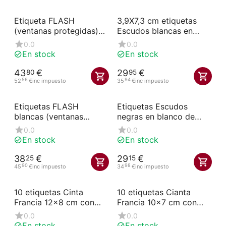
Etiqueta FLASH
3,9X7,3 cm etiquetas
(ventanas protegidas)
Escudos blancas en
n°3 los Cerdos à roues
blanco con espiga
0.0
0.0
et à pique (paquete de
perfilada
En stock
En stock
10)
43
€
29
€
80
95
56
94
52
€
inc impuesto
35
€
inc impuesto
Etiquetas FLASH
Etiquetas Escudos
blancas (ventanas
negras en blanco de
protegidas) con ruedas
3,9x7,3 cm con forma
0.0
0.0
y pinchos de plástico
de pala
En stock
En stock
blancos
38
€
29
€
25
15
90
98
45
€
inc impuesto
34
€
inc impuesto
10 etiquetas Cinta
10 etiquetas Cianta
Francia 12x8 cm con
Francia 10x7 cm con
pala
espiga
0.0
0.0
En stock
En stock