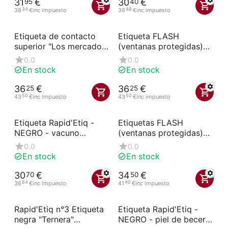
31
€
30
€
95
40
34
48
38
€
inc impuesto
36
€
inc impuesto
Etiqueta de contacto
Etiqueta FLASH
superior "Los mercados"
(ventanas protegidas)
con ruedas y pincho
"FRANCIA" con ruedas y
0.0
0.0
(paquete de 10)
pincho (paquete de 10)
En stock
En stock
36
€
36
€
25
25
50
50
43
€
inc impuesto
43
€
inc impuesto
Etiqueta Rapid'Etiq -
Etiquetas FLASH
NEGRO - vacuno
(ventanas protegidas)
(paquete de 10)
Carnicería Logo Or N°2
0.0
0.0
à roues (paquete de 10)
En stock
En stock
30
€
34
€
70
50
84
40
36
€
inc impuesto
41
€
inc impuesto
Rapid'Etiq n°3 Etiqueta
Etiqueta Rapid'Etiq -
negra "Ternera"
NEGRO - piel de becerro