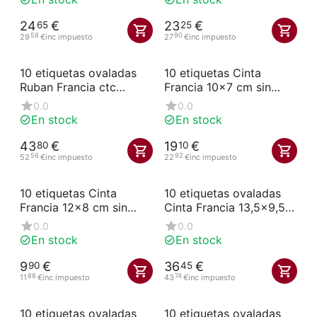
24
€
23
€
65
25
58
90
29
€
inc impuesto
27
€
inc impuesto
10 etiquetas ovaladas
10 etiquetas Cinta
Ruban Francia ctc
Francia 10x7 cm sin
13.5x9.5 con pala
espiga
0.0
0.0
En stock
En stock
43
€
19
€
80
10
56
92
52
€
inc impuesto
22
€
inc impuesto
10 etiquetas Cinta
10 etiquetas ovaladas
Francia 12x8 cm sin
Cinta Francia 13,5x9,5
pincho
en picas
0.0
0.0
En stock
En stock
9
€
36
€
90
45
88
74
11
€
inc impuesto
43
€
inc impuesto
10 etiquetas ovaladas
10 etiquetas ovaladas