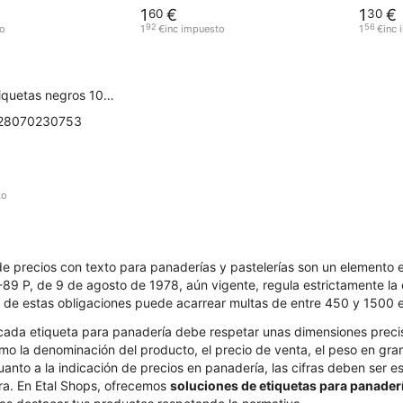
1
€
1
€
60
30
92
56
to
1
€
inc impuesto
1
€
inc
tiquetas negros 10x7
28070230753
to
de precios con texto para panaderías y pastelerías son un elemento es
89 P, de 9 de agosto de 1978, aún vigente, regula estrictamente la ex
 de estas obligaciones puede acarrear multas de entre 450 y 1500 e
da etiqueta para panadería debe respetar unas dimensiones precisa
mo la denominación del producto, el precio de venta, el peso en gr
cuanto a la indicación de precios en panadería, las cifras deben ser 
a. En Etal Shops, ofrecemos
soluciones de etiquetas para panaderí