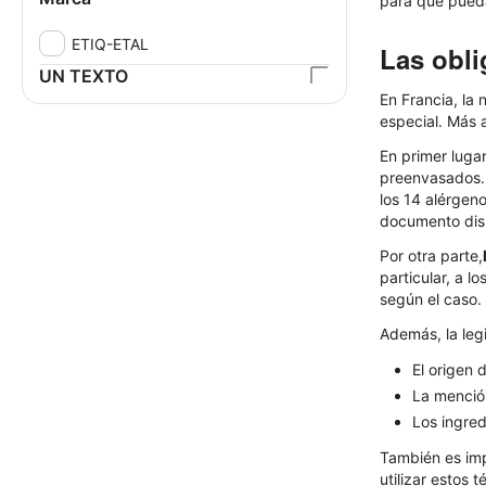
para que pueda
ETIQ-ETAL
Las obli
UN TEXTO
En Francia, la 
especial. Más 
En primer luga
preenvasados. E
los 14 alérgeno
documento disp
Por otra parte,
particular, a 
según el caso.
Además, la leg
El origen 
La menció
Los ingred
También es imp
utilizar estos 