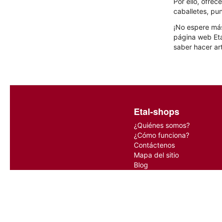
Por ello, ofre
caballetes, pu
¡No espere más
página web Eta
saber hacer ar
Etal-shops
¿Quiénes somos?
¿Cómo funciona?
Contáctenos
Mapa del sitio
Blog
© 2016 - 2026 etal-shops.