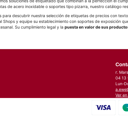
cemos soluciones de etiquetado que combinan a la perfección el cumpli
ntas de acero inoxidable o soportes tipo pizarra, nuestro catálogo r
 para descubrir nuestra selección de etiquetas de precios con texto
l Shops y equipe su establecimiento con soportes de exposición que 
tesanal. Su cumplimiento legal y la
puesta en valor de sus producto
Cont
г. Mar
04 13
Lun-D
a.ewe
Ver e