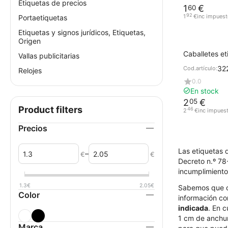
Etiquetas de precios
1
€
60
92
1
€
inc impues
Portaetiquetas
Etiquetas y signos jurídicos, Etiquetas,
Origen
Caballetes e
Vallas publicitarias
cm con texto
32
Cod.artículo:
Relojes
0.0
En stock
2
€
05
Product filters
46
2
€
inc impues
Precios
Las etiquetas 
–
€
€
Decreto n.º 78-
incumplimiento
1.3
€
2.05
€
Sabemos que ca
Color
información co
indicada
. En 
1 cm de anchur
Marca