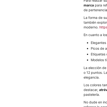
Para realzar s
marca
para ref
de pertenencia 
La forma de su
también explor
moderno.
http
En cuanto a lo
Elegantes
Picos de a
Etiquetas 
Modelos ti
La elección de
o 12 puntos. La
elegancia.
Los colores ta
destacar,
atré
pastelería.
No dude en inc
reforzar la ce