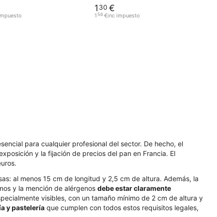
1
€
30
56
 impuesto
1
€
inc impuesto
encial para cualquier profesional del sector. De hecho, el
posición y la fijación de precios del pan en Francia. El
uros.
s: al menos 15 cm de longitud y 2,5 cm de altura. Además, la
amos y la mención de alérgenos
debe estar claramente
especialmente visibles, con un tamaño mínimo de 2 cm de altura y
a y pastelería
que cumplen con todos estos requisitos legales,