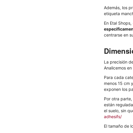
Además, los pr
etiqueta manch
En Etal Shops,
específicamen
centrarse en su
Dimensio
La precisión de
Analicemos en 
Para cada cat
menos 15 cm y 
exponen los p
Por otra parte,
están regulada
el suelo, sin qu
adhesifs/
El tamaño de l