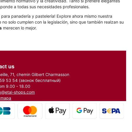
miento normativo y la creatividad. Tanto si prefiere elegantes
esponde a todas sus necesidades profesionales.
 para panadería y pastelería! Explore ahora mismo nuestra
no solo cumplen con la legislación, sino que también realzan su
s
merecen lo mejor.
act us
seille, 71, chemin Gilbert Charmasson
 59 53 54
(звонок бесплатный)
om 9.00 - 18.00
b@etal-shops.com
n mapa