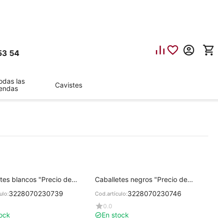
53 54
odas las
Cavistes
iendas
tes blancos "Precio de
Caballetes negros "Precio de
" 5x7 cm con texto
vitrina" 5x7 cm con texto
3228070230739
3228070230746
ulo:
Cod.artículo:
0.0
ock
En stock