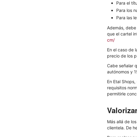
Para el tí
Para los 
Para las l
Además, debe c
que el cartel 
cm/
En el caso de 
precio de los 
Cabe señalar q
autónomos y 1
En Etal Shops,
requisitos norm
permitirle con
Valoriza
Más allá de los
clientela. De h