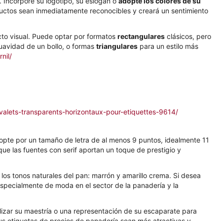
. Incorpore su logotipo, su eslogan o
adopte los colores de su
ductos sean inmediatamente reconocibles y creará un sentimiento
cto visual. Puede optar por formatos
rectangulares
clásicos, pero
uavidad de un bollo, o formas
triangulares
para un estilo más
nil/
alets-transparents-horizontaux-pour-etiquettes-9614/
, opte por un tamaño de letra de al menos 9 puntos, idealmente 11
que las fuentes con serif aportan un toque de prestigio y
los tonos naturales del pan: marrón y amarillo crema. Si desea
especialmente de moda en el sector de la panadería y la
lizar su maestría o una representación de su escaparate para
sus etiquetas de precios de panadería sean más atractivas y