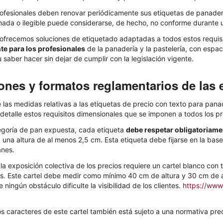
ofesionales deben renovar periódicamente sus etiquetas de panader
ada o ilegible puede considerarse, de hecho, no conforme durante 
 ofrecemos soluciones de etiquetado adaptadas a todos estos requisi
te para los profesionales
de la panadería y la pastelería, con espa
 saber hacer sin dejar de cumplir con la legislación vigente.
nes y formatos reglamentarios de las e
 las medidas relativas a las etiquetas de precio con texto para panad
detalle estos requisitos dimensionales que se imponen a todos los pro
egoría de pan expuesta, cada etiqueta
debe respetar obligatoriam
una altura de al menos 2,5 cm. Esta etiqueta debe fijarse en la base 
anes.
 la exposición colectiva de los precios requiere un cartel blanco co
s. Este cartel debe medir como mínimo 40 cm de altura y 30 cm de 
e ningún obstáculo dificulte la visibilidad de los clientes.
https://www
os caracteres de este cartel también está sujeto a una normativa prec