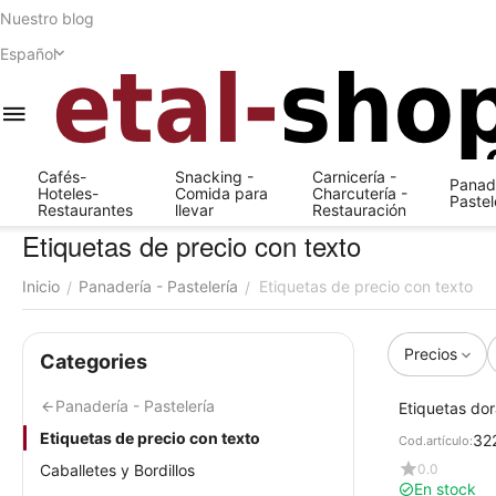
Nuestro blog
Español
Cafés-
Snacking -
Carnicería -
Panade
Hoteles-
Comida para
Charcutería -
Pastel
Restaurantes
llevar
Restauración
Etiquetas de precio con texto
Inicio
Panadería - Pastelería
Etiquetas de precio con texto
/
/
Precios
Сategories
Panadería - Pastelería
Etiquetas do
Pastelería 7
Etiquetas de precio con texto
32
Cod.artículo:
0.0
Caballetes y Bordillos
En stock