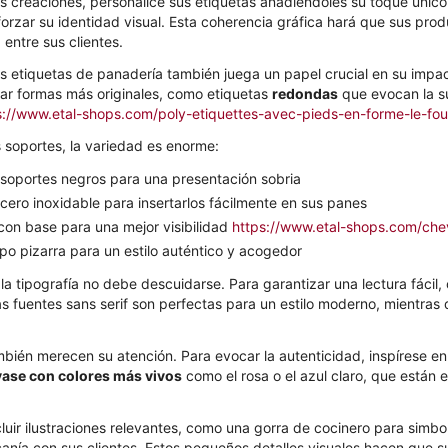
us creaciones, personalice sus etiquetas añadiéndoles su toque único
orzar su identidad visual. Esta coherencia gráfica hará que sus pro
entre sus clientes.
s etiquetas de panadería también juega un papel crucial en su impa
ar formas más originales, como etiquetas
redondas
que evocan la s
s://www.etal-shops.com/poly-etiquettes-avec-pieds-en-forme-le-four
s soportes, la variedad es enorme:
 soportes negros para una presentación sobria
cero inoxidable para insertarlos fácilmente en sus panes
con base para una mejor visibilidad
https://www.etal-shops.com/chev
po pizarra para un estilo auténtico y acogedor
 la tipografía no debe descuidarse. Para garantizar una lectura fácil
s fuentes sans serif son perfectas para un estilo moderno, mientras 
mbién merecen su atención. Para evocar la autenticidad, inspírese en 
vase con colores más vivos
como el rosa o el azul claro, que están 
luir ilustraciones relevantes, como una gorra de cocinero para simbo
rcanía con sus clientes. Estos pequeños detalles visuales hacen que 