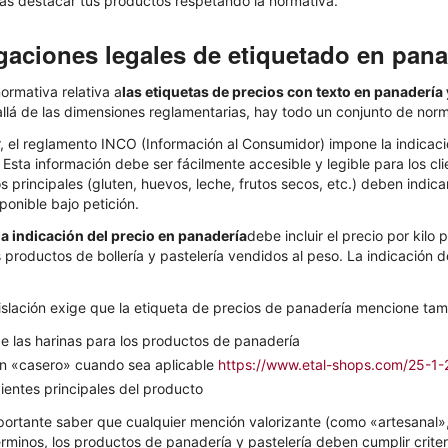
s destacar tus productos respetando la normativa.
gaciones legales de etiquetado en panad
normativa relativa a
las etiquetas de precios con texto en panadería 
allá de las dimensiones reglamentarias, hay todo un conjunto de nor
r, el reglamento INCO (Información al Consumidor) impone la indicaci
sta información debe ser fácilmente accesible y legible para los clie
s principales (gluten, huevos, leche, frutos secos, etc.) deben indic
onible bajo petición.
la indicación del precio en panadería
debe incluir el precio por kilo
los productos de bollería y pastelería vendidos al peso. La indicació
islación exige que la etiqueta de precios de panadería mencione tam
de las harinas para los productos de panadería
n «casero» cuando sea aplicable
https://www.etal-shops.com/25-1-2
ientes principales del producto
ortante saber que cualquier mención valorizante (como «artesanal»,
términos, los productos de panadería y pastelería deben cumplir criteri