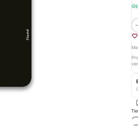
E
Ma
Pro
ven
Tie