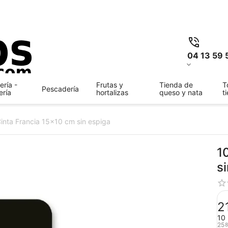
04 13 59 
ría -
Frutas y
Tienda de
T
Pescadería
ería
hortalizas
queso y nata
t
Cinta Francia 15x10 cm sin espiga
1
s
2
10 
25
8