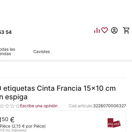
53 54
odas las
Cavistes
iendas
0 etiquetas Cinta Francia 15x10 cm
in espiga
Escribe una opinión
Cod.artículo:
3228070006327
1
€
50
Pièce (
2,15
€
por Pièce)
€
inc impuesto
0