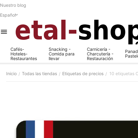
Nuestro blog
Español
Cafés-
Snacking -
Carnicería -
Panade
Hoteles-
Comida para
Charcutería -
Pastel
Restaurantes
llevar
Restauración
Inicio
Todas las tiendas
Etiquetas de precios
10 etiquetas 
/
/
/